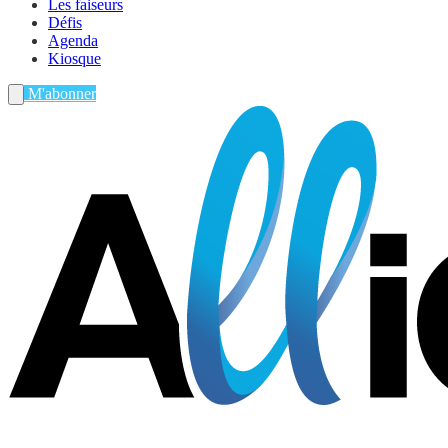
Les faiseurs
Défis
Agenda
Kiosque
M'abonner