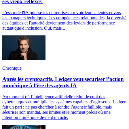
ses vieux réflexes
L'essor de l'IA pousse les entreprises à revoir leurs attentes envers
les managers techniques. Les compétences relationnelles, la diversité
des équipes et l'autorité deviennent des leviers de performance
autant que d'inclusion. Oui, mais...
Chronique
Après les cryptoactifs, Ledger veut sécuriser l’action
numérique à l’ère des agents IA
Au moment où l’intelligence artificielle réduit le coût des
cyberattaques et multiplie les systèmes capables d’agir seuls, Ledger
fait un pari : ne pas chercher à rendre l’agent infaillible, mais
sécuriser son mandat, ses limites et le moment précis où une
intention numérique devient un acte.