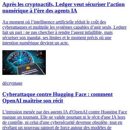
Après les cryptoactifs, Ledger veut sécuriser l’action
numérique à l’ère des agents IA
Au moment où l’intelligence artificielle réduit le coût des
cyberattaques et multiplie les systèmes capables d’agir seuls, Ledger
fait un pari : ne pas chercher à rendre l’agent infaillible, mais
sécuriser son mandat, ses limites et le moment précis où une
intention numérique devient un acte.
décryptage
Cyberattaque contre Hugging Face : comment
OpenAI maîtrise son récit
L'intrusion menée par des agents IA d'OpenAI contre Hugging Face
marque un tournant. Elle ne valide pourtant ni le récit d'une IA hors
de contrôle, ni celui d'une cybersécurité devenue obsolète, tout en
révélant un nouveau rapport de force autour des modèles de