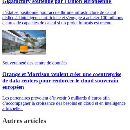
Gigafactory soutenue par l'Union européenne
L'État se positionne pour accueillir une infrastructure de calcul
dédiée à l'intelligence artificielle et s'engage à acheter 100 millions
d'euros de capacités de calcul si un projet français est retenu.
Souveraineté des centre de données
Orange et Morrison veulent créer une coentreprise
de data centers pour renforcer le cloud souverain
européen
Les partenaires prévoient d’investir 3 milliards d’euros afin
d’accompagner la croissance des besoins en cloud et en intelligence
artificielle.
Autres articles