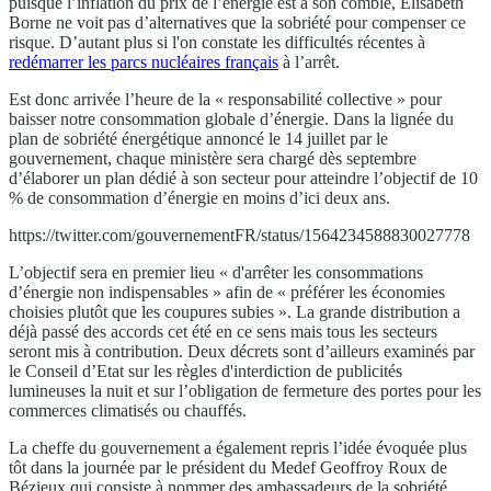
puisque l’inflation du prix de l’énergie est à son comble, Elisabeth
Borne ne voit pas d’alternatives que la sobriété pour compenser ce
risque. D’autant plus si l'on constate les difficultés récentes à
redémarrer les parcs nucléaires français
à l’arrêt.
Est donc arrivée l’heure de la « responsabilité collective » pour
baisser notre consommation globale d’énergie. Dans la lignée du
plan de sobriété énergétique annoncé le 14 juillet par le
gouvernement, chaque ministère sera chargé dès septembre
d’élaborer un plan dédié à son secteur pour atteindre l’objectif de 10
% de consommation d’énergie en moins d’ici deux ans.
https://twitter.com/gouvernementFR/status/1564234588830027778
L’objectif sera en premier lieu « d'arrêter les consommations
d’énergie non indispensables » afin de « préférer les économies
choisies plutôt que les coupures subies ». La grande distribution a
déjà passé des accords cet été en ce sens mais tous les secteurs
seront mis à contribution. Deux décrets sont d’ailleurs examinés par
le Conseil d’Etat sur les règles d'interdiction de publicités
lumineuses la nuit et sur l’obligation de fermeture des portes pour les
commerces climatisés ou chauffés.
La cheffe du gouvernement a également repris l’idée évoquée plus
tôt dans la journée par le président du Medef Geoffroy Roux de
Bézieux qui consiste à nommer des ambassadeurs de la sobriété