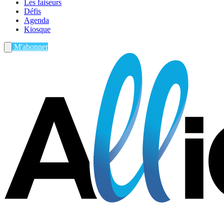
Les faiseurs
Défis
Agenda
Kiosque
M'abonner