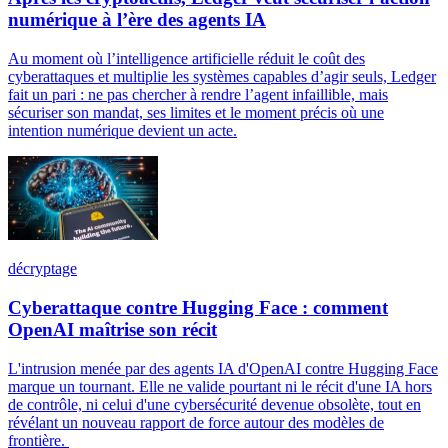
numérique à l’ère des agents IA
Au moment où l’intelligence artificielle réduit le coût des
cyberattaques et multiplie les systèmes capables d’agir seuls, Ledger
fait un pari : ne pas chercher à rendre l’agent infaillible, mais
sécuriser son mandat, ses limites et le moment précis où une
intention numérique devient un acte.
décryptage
Cyberattaque contre Hugging Face : comment
OpenAI maîtrise son récit
L'intrusion menée par des agents IA d'OpenAI contre Hugging Face
marque un tournant. Elle ne valide pourtant ni le récit d'une IA hors
de contrôle, ni celui d'une cybersécurité devenue obsolète, tout en
révélant un nouveau rapport de force autour des modèles de
frontière.