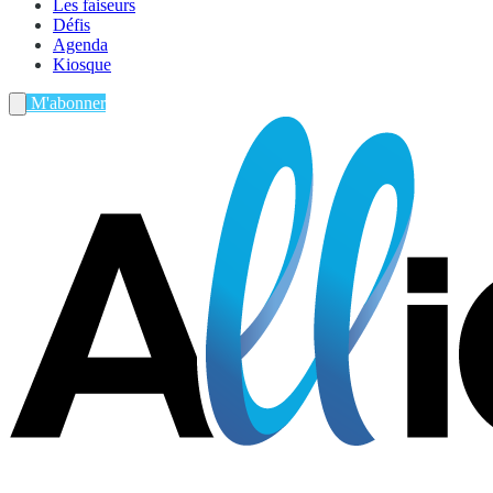
Les faiseurs
Défis
Agenda
Kiosque
M'abonner