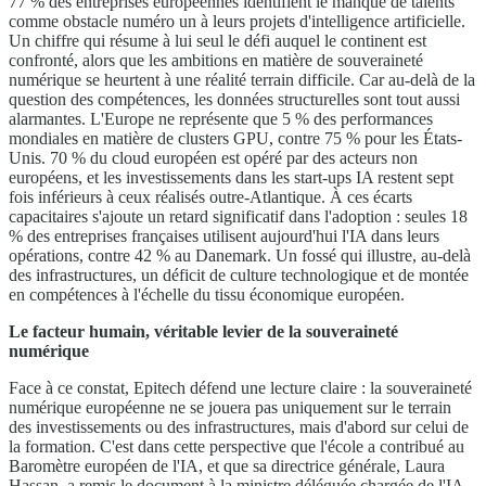
77 % des entreprises européennes identifient le manque de talents
comme obstacle numéro un à leurs projets d'intelligence artificielle.
Un chiffre qui résume à lui seul le défi auquel le continent est
confronté, alors que les ambitions en matière de souveraineté
numérique se heurtent à une réalité terrain difficile. Car au-delà de la
question des compétences, les données structurelles sont tout aussi
alarmantes. L'Europe ne représente que 5 % des performances
mondiales en matière de clusters GPU, contre 75 % pour les États-
Unis. 70 % du cloud européen est opéré par des acteurs non
européens, et les investissements dans les start-ups IA restent sept
fois inférieurs à ceux réalisés outre-Atlantique. À ces écarts
capacitaires s'ajoute un retard significatif dans l'adoption : seules 18
% des entreprises françaises utilisent aujourd'hui l'IA dans leurs
opérations, contre 42 % au Danemark. Un fossé qui illustre, au-delà
des infrastructures, un déficit de culture technologique et de montée
en compétences à l'échelle du tissu économique européen.
Le facteur humain, véritable levier de la souveraineté
numérique
Face à ce constat, Epitech défend une lecture claire : la souveraineté
numérique européenne ne se jouera pas uniquement sur le terrain
des investissements ou des infrastructures, mais d'abord sur celui de
la formation. C'est dans cette perspective que l'école a contribué au
Baromètre européen de l'IA, et que sa directrice générale, Laura
Hassan, a remis le document à la ministre déléguée chargée de l'IA