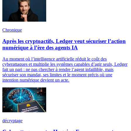
Chronique
Après les cryptoactifs, Ledger veut sécuriser l’action
numérique à l’ère des agents IA
Au moment où l’intelligence artificielle réduit le coût des
cyberattaques et multiplie les systèmes capables d’agir seuls, Ledger
fait un pari : ne pas chercher à rendre l’agent infaillible, mais
sécuriser son mandat, ses limites et le moment précis où une
intention numérique devient un acte.
décryptage