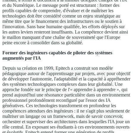
et du Numérique. Le message porté est structurant : former des
profils capables de comprendre, d'évaluer et de maîtriser les
technologies doit être considéré comme un enjeu stratégique au
même titre que le financement des infrastructures ou le soutien à
l'innovation. Sans base humaine qualifiée, les efforts déployés sur
les autres leviers resteront insuffisants. La compétence devient ainsi
le maillon manquant d'une chaîne de souveraineté que l'Europe
peine encore à consolider dans sa globalité.
Former des ingénieurs capables de piloter des systèmes
augmentés par l'IA
Depuis sa création en 1999, Epitech a construit son modèle
pédagogique autour de l'apprentissage par projets, avec pour objectif
de développer l'autonomie, l'adaptabilité et la capacité à appréhender
des systèmes technologiques complexes dans leur globalité. Une
approche fondée sur le principe de l'« apprendre à apprendre », qui
prend aujourd'hui une résonance particulière dans un environnement
professionnel profondément reconfiguré par l'essor des IA
génératives. Ces technologies transforment en profondeur les
compétences attendues des ingénieurs : il ne s'agit plus seulement de
maîtriser un langage ou un framework, mais de savoir concevoir,
orchestrer et superviser des architectures dans lesquelles l'IA joue un
rôle central. En exposant ses étudiants à ces environnements ouverts
et évolutifs, Epitech entend former une génération de profils