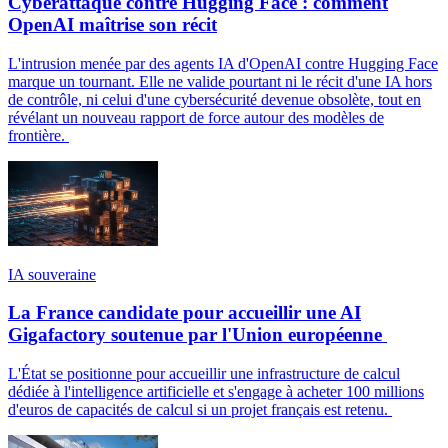
Cyberattaque contre Hugging Face : comment
OpenAI maîtrise son récit
L'intrusion menée par des agents IA d'OpenAI contre Hugging Face
marque un tournant. Elle ne valide pourtant ni le récit d'une IA hors
de contrôle, ni celui d'une cybersécurité devenue obsolète, tout en
révélant un nouveau rapport de force autour des modèles de
frontière.
IA souveraine
La France candidate pour accueillir une AI
Gigafactory soutenue par l'Union européenne
L'État se positionne pour accueillir une infrastructure de calcul
dédiée à l'intelligence artificielle et s'engage à acheter 100 millions
d'euros de capacités de calcul si un projet français est retenu.