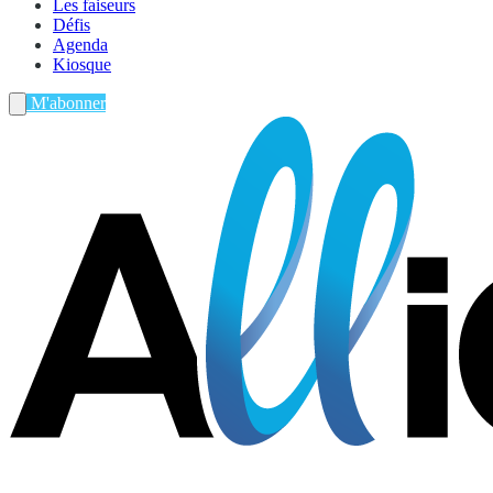
Les faiseurs
Défis
Agenda
Kiosque
M'abonner