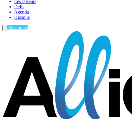
Les faiseurs
Défis
Agenda
Kiosque
M'abonner