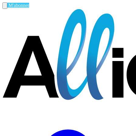
M'abonner