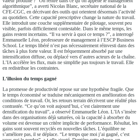
valeur produite ? “On rentre dans ce qu’on appelle le management
algorithmique”, a averti Nicolas Blanc, secrétaire national de la
CFE-CGC, en décrivant des outils qui orientent désormais l’activité
au quotidien. Cette capacité prescriptive change la nature du travail.
Elle introduit une couche supplémentaire de pilotage, souvent peu
visible, parfois difficilement contestable. Dans le même temps, les
gains restent incertains. “Il va servir à quoi ce temps ?”, a interrogé
Emmanuelle Léon, professeure de management à l’ESCP Business
School. Le temps libéré n’est pas nécessairement réinvesti dans des
tâches à plus forte valeur. Il est fréquemment absorbé par une
intensification diffuse, ou déplacé vers d’autres acteurs de la chaîne.
L’IA accélère les flux, mais ne simplifie pas toujours le travail. Elle
en redistribue les contraintes.
L’illusion du temps gagné
La promesse de productivité repose sur une hypothèse fragile. Que
le temps économisé se traduise mécaniquement en amélioration des
conditions de travail. Or, les retours terrain décrivent une réalité plus
contrastée. “Ce qu’on voit aujourd’hui, c’est clairement une
densification du travail”, a observé Emmanuelle Léon. L’IA s’insère
dans des organisations déjà saturées, où la capacité à absorber du
volume est devenue un critère implicite de performance. Résultat, les
gains sont souvent recyclés en nouvelles tâches. L’équilibre ne
s’améliore pas, il se déplace. “Le temps que moi j’ai gagné, c’est
vous qui le perdez”, a-t-elle ajouté. Derrière cette phrase, un