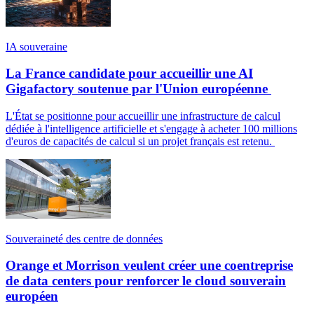
IA souveraine
La France candidate pour accueillir une AI
Gigafactory soutenue par l'Union européenne
L'État se positionne pour accueillir une infrastructure de calcul
dédiée à l'intelligence artificielle et s'engage à acheter 100 millions
d'euros de capacités de calcul si un projet français est retenu.
Souveraineté des centre de données
Orange et Morrison veulent créer une coentreprise
de data centers pour renforcer le cloud souverain
européen