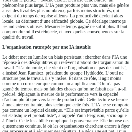
phénomène plus large. L’IA peut produire plus vite, mais elle génère
aussi des livrables plus nombreux, parfois moins structurés, qui
exigent du temps de reprise ailleurs. La productivité devient alors
locale, au détriment d’une efficacité globale. Ce décalage interroge
les indicateurs utilisés. Mesurer le temps gagné ne suffit plus. Il faut
comprendre où il est réinjecté, et avec quelles conséquences sur la
qualité du travail.
L’organisation rattrapée par une IA instable
Le débat met en lumière un biais persistant : chercher dans l’IA une
réponse à des déséquilibres qui relèvent d’abord de l’organisation du
travail. “L’autonomie, elle vient de l’organisation et pas des outils”,
a insisté Jean Ramirez, président du groupe Hythlodée. L’outil ne
structure pas le travail, il s’y insère. Et dans ce rôle, il agit moins
comme un correcteur que comme un amplificateur. “On n’a pas
gagné du temps, mais on fait des choses qu’on ne faisait pas”, a-t-il
précisé, déplaçant la mesure de la performance vers la capacité
d’action plutôt que vers la seule productivité. Cette lecture se heurte
à une autre contrainte, plus technique cette fois. L’IA ne se comporte
pas comme un logiciel classique. “Elle est imprévisible parce qu’elle
est statistique et probabiliste”, a rappelé Yann Ferguson, sociologue
à l’Inria. Cette instabilité complique la gouvernance. Elle impose des
ajustements continus, là où les organisations cherchent encore à figer
des processus et à sécuriser des résultats. Le décalage est net. D’un