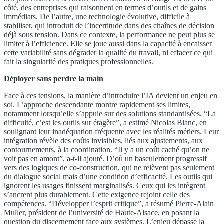
côté, des entreprises qui raisonnent en termes d’outils et de gains
immédiats. De l’autre, une technologie évolutive, difficile à
stabiliser, qui introduit de l’incertitude dans des chaînes de décision
déjà sous tension. Dans ce contexte, la performance ne peut plus se
limiter à l’efficience. Elle se joue aussi dans la capacité à encaisser
cette variabilité sans dégrader la qualité du travail, ni effacer ce qui
fait la singularité des pratiques professionnelles.
Déployer sans perdre la main
Face à ces tensions, la manière d’introduire l’IA devient un enjeu en
soi. L’approche descendante montre rapidement ses limites,
notamment lorsqu’elle s’appuie sur des solutions standardisées. “La
difficulté, c’est les outils sur étagère”, a estimé Nicolas Blanc, en
soulignant leur inadéquation fréquente avec les réalités métiers. Leur
intégration révèle des coûts invisibles, liés aux ajustements, aux
contournements, à la coordination. “Il y a un coût caché qu’on ne
voit pas en amont”, a-t-il ajouté. D’où un basculement progressif
vers des logiques de co-construction, qui ne relèvent pas seulement
du dialogue social mais d’une condition d’efficacité. Les outils qui
ignorent les usages finissent marginalisés. Ceux qui les intègrent
s’ancrent plus durablement. Cette exigence rejoint celle des
compétences. “Développer l’esprit critique”, a résumé Pierre-Alain
Muller, président de l’université de Haute-Alsace, en posant la
question du discernement face aux systèmes. L’enjeu dépasse la