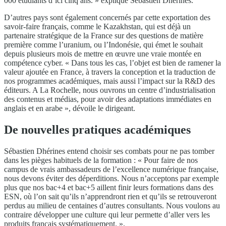
000 étudiants d’ici cinq ans. » explique Sébastien Dhérines.
D’autres pays sont également concernés par cette exportation des
savoir-faire français, comme le Kazakhstan, qui est déjà un
partenaire stratégique de la France sur des questions de matière
première comme l’uranium, ou l’Indonésie, qui émet le souhait
depuis plusieurs mois de mettre en œuvre une vraie montée en
compétence cyber. « Dans tous les cas, l’objet est bien de ramener la
valeur ajoutée en France, à travers la conception et la traduction de
nos programmes académiques, mais aussi l’impact sur la R&D des
éditeurs. A La Rochelle, nous ouvrons un centre d’industrialisation
des contenus et médias, pour avoir des adaptations immédiates en
anglais et en arabe », dévoile le dirigeant.
De nouvelles pratiques académiques
Sébastien Dhérines entend choisir ses combats pour ne pas tomber
dans les pièges habituels de la formation : « Pour faire de nos
campus de vrais ambassadeurs de l’excellence numérique française,
nous devons éviter des déperditions. Nous n’acceptons par exemple
plus que nos bac+4 et bac+5 aillent finir leurs formations dans des
ESN, où l’on sait qu’ils n’apprendront rien et qu’ils se retrouveront
perdus au milieu de centaines d’autres consultants. Nous voulons au
contraire développer une culture qui leur permette d’aller vers les
produits français systématiquement. ».