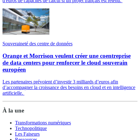
d'euros de capacités de calcul si un projet français est retenu.
Souveraineté des centre de données
Orange et Morrison veulent créer une coentreprise
de data centers pour renforcer le cloud souverain
européen
Les partenaires prévoient d’investir 3 milliards d’euros afin
d’accompagner la croissance des besoins en cloud et en intelligence
artificielle.
À la une
Transformations numériques
Technopolitique
Les Faiseurs
Ressources