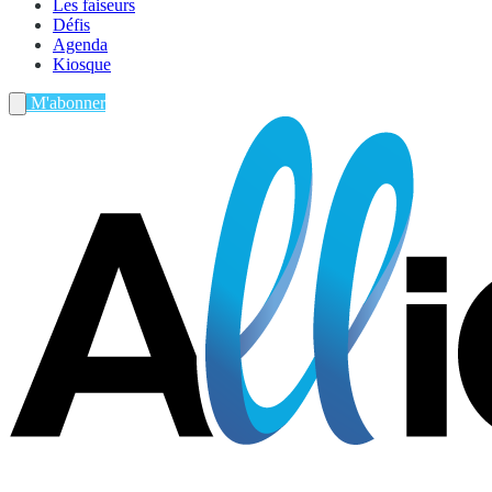
Les faiseurs
Défis
Agenda
Kiosque
M'abonner