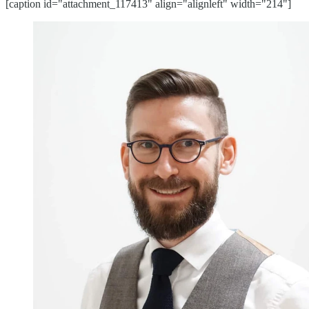
[caption id="attachment_117413" align="alignleft" width="214"]