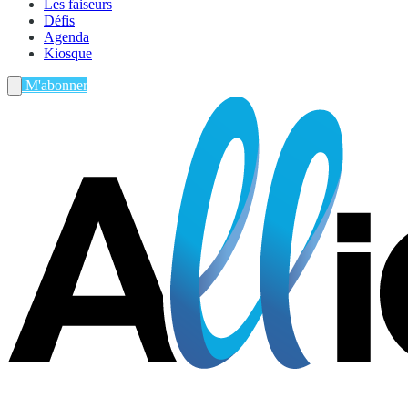
Les faiseurs
Défis
Agenda
Kiosque
M'abonner