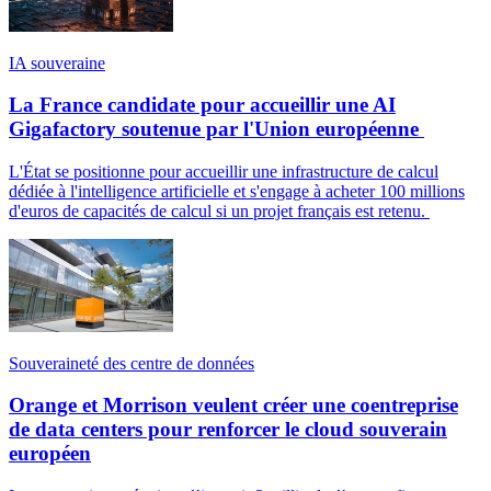
IA souveraine
La France candidate pour accueillir une AI
Gigafactory soutenue par l'Union européenne
L'État se positionne pour accueillir une infrastructure de calcul
dédiée à l'intelligence artificielle et s'engage à acheter 100 millions
d'euros de capacités de calcul si un projet français est retenu.
Souveraineté des centre de données
Orange et Morrison veulent créer une coentreprise
de data centers pour renforcer le cloud souverain
européen