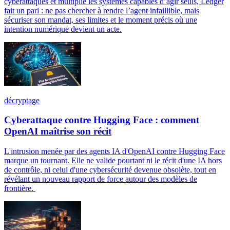
cyberattaques et multiplie les systèmes capables d’agir seuls, Ledger
fait un pari : ne pas chercher à rendre l’agent infaillible, mais
sécuriser son mandat, ses limites et le moment précis où une
intention numérique devient un acte.
décryptage
Cyberattaque contre Hugging Face : comment
OpenAI maîtrise son récit
L'intrusion menée par des agents IA d'OpenAI contre Hugging Face
marque un tournant. Elle ne valide pourtant ni le récit d'une IA hors
de contrôle, ni celui d'une cybersécurité devenue obsolète, tout en
révélant un nouveau rapport de force autour des modèles de
frontière.