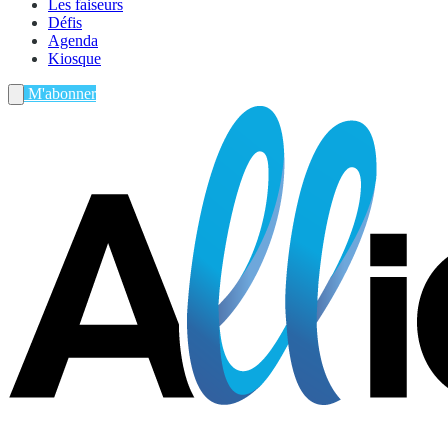
Les faiseurs
Défis
Agenda
Kiosque
M'abonner