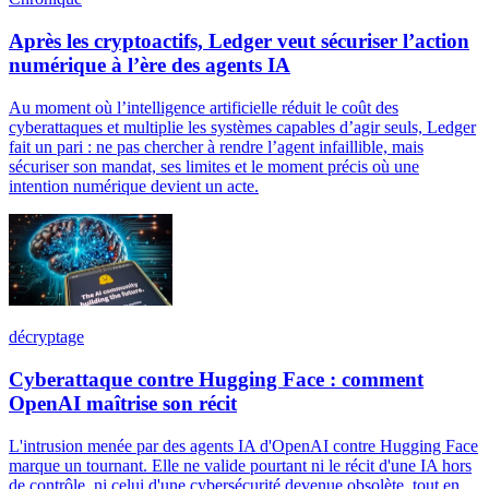
Après les cryptoactifs, Ledger veut sécuriser l’action
numérique à l’ère des agents IA
Au moment où l’intelligence artificielle réduit le coût des
cyberattaques et multiplie les systèmes capables d’agir seuls, Ledger
fait un pari : ne pas chercher à rendre l’agent infaillible, mais
sécuriser son mandat, ses limites et le moment précis où une
intention numérique devient un acte.
décryptage
Cyberattaque contre Hugging Face : comment
OpenAI maîtrise son récit
L'intrusion menée par des agents IA d'OpenAI contre Hugging Face
marque un tournant. Elle ne valide pourtant ni le récit d'une IA hors
de contrôle, ni celui d'une cybersécurité devenue obsolète, tout en