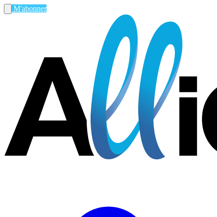
M'abonner