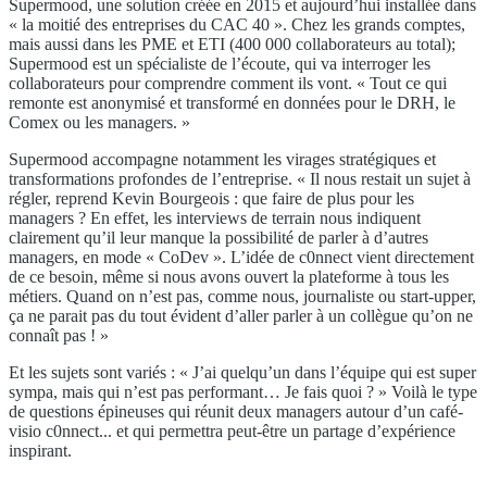
Supermood, une solution créée en 2015 et aujourd’hui installée dans
« la moitié des entreprises du CAC 40 ». Chez les grands comptes,
mais aussi dans les PME et ETI (400 000 collaborateurs au total);
Supermood est un spécialiste de l’écoute, qui va interroger les
collaborateurs pour comprendre comment ils vont. « Tout ce qui
remonte est anonymisé et transformé en données pour le DRH, le
Comex ou les managers. »
Supermood accompagne notamment les virages stratégiques et
transformations profondes de l’entreprise. « Il nous restait un sujet à
régler, reprend Kevin Bourgeois : que faire de plus pour les
managers ? En effet, les interviews de terrain nous indiquent
clairement qu’il leur manque la possibilité de parler à d’autres
managers, en mode « CoDev ». L’idée de c0nnect vient directement
de ce besoin, même si nous avons ouvert la plateforme à tous les
métiers. Quand on n’est pas, comme nous, journaliste ou start-upper,
ça ne parait pas du tout évident d’aller parler à un collègue qu’on ne
connaît pas ! »
Et les sujets sont variés : « J’ai quelqu’un dans l’équipe qui est super
sympa, mais qui n’est pas performant… Je fais quoi ? » Voilà le type
de questions épineuses qui réunit deux managers autour d’un café-
visio c0nnect... et qui permettra peut-être un partage d’expérience
inspirant.