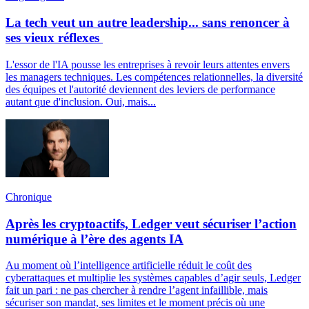
La tech veut un autre leadership... sans renoncer à
ses vieux réflexes
L'essor de l'IA pousse les entreprises à revoir leurs attentes envers
les managers techniques. Les compétences relationnelles, la diversité
des équipes et l'autorité deviennent des leviers de performance
autant que d'inclusion. Oui, mais...
Chronique
Après les cryptoactifs, Ledger veut sécuriser l’action
numérique à l’ère des agents IA
Au moment où l’intelligence artificielle réduit le coût des
cyberattaques et multiplie les systèmes capables d’agir seuls, Ledger
fait un pari : ne pas chercher à rendre l’agent infaillible, mais
sécuriser son mandat, ses limites et le moment précis où une