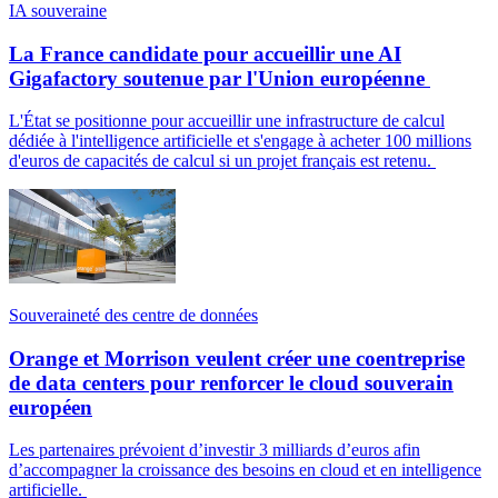
IA souveraine
La France candidate pour accueillir une AI
Gigafactory soutenue par l'Union européenne
L'État se positionne pour accueillir une infrastructure de calcul
dédiée à l'intelligence artificielle et s'engage à acheter 100 millions
d'euros de capacités de calcul si un projet français est retenu.
Souveraineté des centre de données
Orange et Morrison veulent créer une coentreprise
de data centers pour renforcer le cloud souverain
européen
Les partenaires prévoient d’investir 3 milliards d’euros afin
d’accompagner la croissance des besoins en cloud et en intelligence
artificielle.