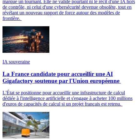
marque un tournant. Elle ne valide pourtant ni le récit d'une IA hors
de contrôle, ni celui d'une cybersécurité devenue obsolète, tout en
révélant un nouveau rapport de force autour des modèles de
frontière.
IA souveraine
La France candidate pour accueillir une AI
Gigafactory soutenue par l'Union européenne
L'État se positionne pour accueillir une infrastructure de calcul
dédiée à l'intelligence artificielle et s'engage à acheter 100 millions
d'euros de capacités de calcul si un projet français est retenu.