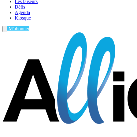
Les faiseurs
Défis
Agenda
Kiosque
M'abonner