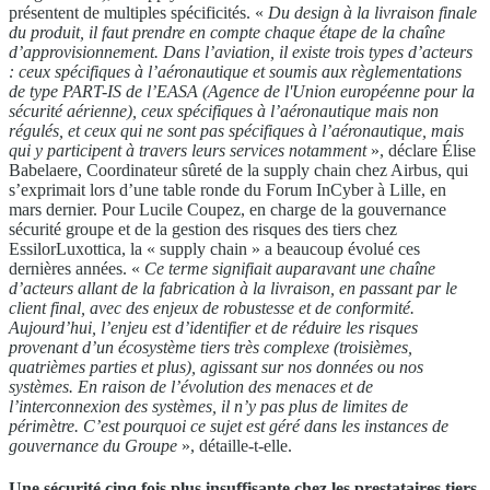
présentent de multiples spécificités. «
Du design à la livraison finale
du produit, il faut prendre en compte chaque étape de la chaîne
d’approvisionnement. Dans l’aviation, il existe trois types d’acteurs
: ceux spécifiques à l’aéronautique et soumis aux règlementations
de type PART-IS de l’EASA (Agence de l'Union européenne pour la
sécurité aérienne), ceux spécifiques à l’aéronautique mais non
régulés, et ceux qui ne sont pas spécifiques à l’aéronautique, mais
qui y participent à travers leurs services notamment
», déclare Élise
Babelaere, Coordinateur sûreté de la supply chain chez Airbus, qui
s’exprimait lors d’une table ronde du Forum InCyber à Lille, en
mars dernier. Pour Lucile Coupez, en charge de la gouvernance
sécurité groupe et de la gestion des risques des tiers chez
EssilorLuxottica, la « supply chain » a beaucoup évolué ces
dernières années. «
Ce terme signifiait auparavant une chaîne
d’acteurs allant de la fabrication à la livraison, en passant par le
client final, avec des enjeux de robustesse et de conformité.
Aujourd’hui, l’enjeu est d’identifier et de réduire les risques
provenant d’un écosystème tiers très complexe (troisièmes,
quatrièmes parties et plus), agissant sur nos données ou nos
systèmes. En raison de l’évolution des menaces et de
l’interconnexion des systèmes, il n’y pas plus de limites de
périmètre. C’est pourquoi ce sujet est géré dans les instances de
gouvernance du Groupe
», détaille-t-elle.
Une sécurité cinq fois plus insuffisante chez les prestataires tiers