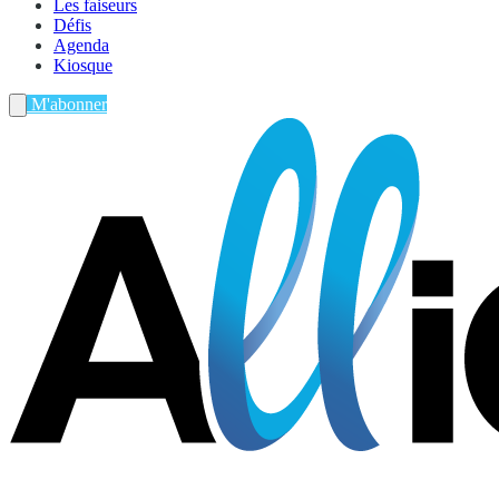
Les faiseurs
Défis
Agenda
Kiosque
M'abonner