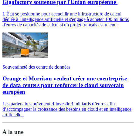
Gigafactory soutenue par l'Union européenne
L'État se positionne pour accueillir une infrastructure de calcul
dédiée à l'intelligence artificielle et s'engage à acheter 100 millions
d'euros de capacités de calcul si un projet français est retenu.
Souveraineté des centre de données
Orange et Morrison veulent créer une coentreprise
de data centers pour renforcer le cloud souverain
européen
Les partenaires prévoient d’investir 3 milliards d’euros afin
d’accompagner la croissance des besoins en cloud et en intelligence
artificielle.
À la une