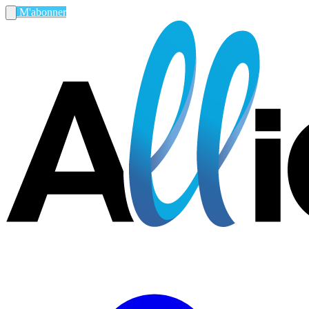
M'abonner