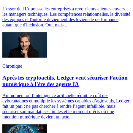
L'essor de l'IA pousse les entreprises à revoir leurs attentes envers
les managers techniques. Les compétences relationnelles, la diversité
des équipes et l'autorité deviennent des leviers de performance
autant que d'inclusion. Oui, mais...
Chronique
Après les cryptoactifs, Ledger veut sécuriser l’action
numérique à l’ère des agents IA
Au moment où l’intelligence artificielle réduit le coût des
cyberattaques et multiplie les systèmes capables d’agir seuls, Ledger
fait un pari : ne pas chercher à rendre l’agent infaillible, mais
sécuriser son mandat, ses limites et le moment précis où une
intention numérique devient un acte.