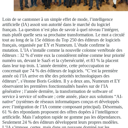
Loin de se cantonner à un simple effet de mode, l’intelligence
artificielle (IA) assoit son autorité dans le marché du logiciel
français. La question n’est plus de savoir à quel niveau l’intégrer,
mais plutôt quelle sera sa prochaine transformation. Le mot a circulé
tout au long de la 15e édition du Top 250 des éditeurs de logiciels
français, organisée par EY et Numeum. L’étude confirme la
mutation. L’IA s’installe comme la nouvelle colonne vertébrale des
éditeurs : 32 % d’entre eux la considèrent même comme leur priorité
numéro un, devant le SaaS et la cybersécurité, et 83 % la placent
dans leur top trois. L’année dernière, cette préoccupation ne
concernait que 74 % des éditeurs de logiciels. “C’est la première
année où l’IA arrive en tête des priorités technologiques des
éditeurs”, s’étonne Boris Golden. Il y a deux ans, Numeum et EY
observaient les premières fonctionnalités basées sur de l’IA
générative ; l’année dernière, la transformation de software of
service à service of software ; cette année, place aux solutions “AI-
native” (systèmes de réseaux informatiques conçus et développés
avec l’intégration de l’IA comme composant principal). Désormais,
61 % des répondants proposent des offres dopées à l’intelligence
artificielle. Mais l’adoption rapide ne gomme pas les dépendances.
Seulement 24 % des éditeurs développent leurs propres modèles.
L’IA s’impose, certes, mais dans un paysage dominé par les