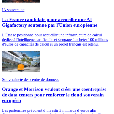
IA souveraine
La France candidate pour accueillir une AI
Gigafactory soutenue par l'Union européenne
L'État se positionne pour accueillir une infrastructure de calcul
dédiée à l'intelligence artificielle et s'engage à acheter 100 millions
d'euros de capacités de calcul si un projet français est retenu.
Souveraineté des centre de données
Orange et Morrison veulent créer une coentreprise
de data centers pour renforcer le cloud souverain
européen
Les partenaires prévoient d’investir 3 milliards d’euros afin