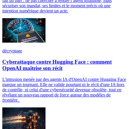
fait un pari : ne pas chercher à rendre l’agent infaillible, mais
sécuriser son mandat, ses limites et le moment précis où une
intention numérique devient un acte.
décryptage
Cyberattaque contre Hugging Face : comment
OpenAI maîtrise son récit
L'intrusion menée par des agents IA d'OpenAI contre Hugging Face
marque un tournant. Elle ne valide pourtant ni le récit d'une IA hors
de contrôle, ni celui d'une cybersécurité devenue obsolète, tout en
révélant un nouveau rapport de force autour des modèles de
frontière.