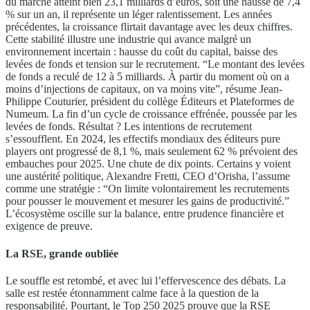
du marché atteint bien 23,1 milliards d’euros, soit une hausse de 7,4
% sur un an, il représente un léger ralentissement. Les années
précédentes, la croissance flirtait davantage avec les deux chiffres.
Cette stabilité illustre une industrie qui avance malgré un
environnement incertain : hausse du coût du capital, baisse des
levées de fonds et tension sur le recrutement. “Le montant des levées
de fonds a reculé de 12 à 5 milliards. À partir du moment où on a
moins d’injections de capitaux, on va moins vite”, résume Jean-
Philippe Couturier, président du collège Éditeurs et Plateformes de
Numeum. La fin d’un cycle de croissance effrénée, poussée par les
levées de fonds. Résultat ? Les intentions de recrutement
s’essoufflent. En 2024, les effectifs mondiaux des éditeurs pure
players ont progressé de 8,1 %, mais seulement 62 % prévoient des
embauches pour 2025. Une chute de dix points. Certains y voient
une austérité politique, Alexandre Fretti, CEO d’Orisha, l’assume
comme une stratégie : “On limite volontairement les recrutements
pour pousser le mouvement et mesurer les gains de productivité.”
L’écosystème oscille sur la balance, entre prudence financière et
exigence de preuve.
La RSE, grande oubliée
Le souffle est retombé, et avec lui l’effervescence des débats. La
salle est restée étonnamment calme face à la question de la
responsabilité. Pourtant, le Top 250 2025 prouve que la RSE