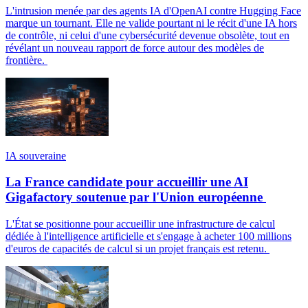
L'intrusion menée par des agents IA d'OpenAI contre Hugging Face
marque un tournant. Elle ne valide pourtant ni le récit d'une IA hors
de contrôle, ni celui d'une cybersécurité devenue obsolète, tout en
révélant un nouveau rapport de force autour des modèles de
frontière.
IA souveraine
La France candidate pour accueillir une AI
Gigafactory soutenue par l'Union européenne
L'État se positionne pour accueillir une infrastructure de calcul
dédiée à l'intelligence artificielle et s'engage à acheter 100 millions
d'euros de capacités de calcul si un projet français est retenu.