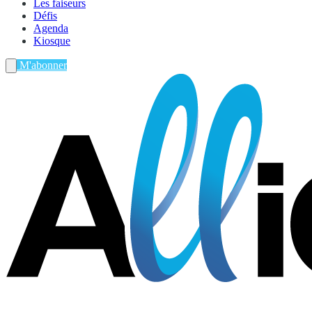
Les faiseurs
Défis
Agenda
Kiosque
M'abonner