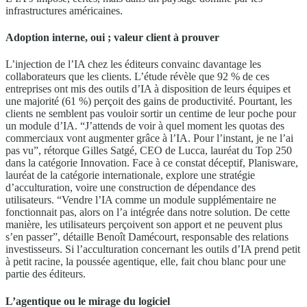
infrastructures américaines.
Adoption interne, oui ; valeur client à prouver
L’injection de l’IA chez les éditeurs convainc davantage les
collaborateurs que les clients. L’étude révèle que 92 % de ces
entreprises ont mis des outils d’IA à disposition de leurs équipes et
une majorité (61 %) perçoit des gains de productivité. Pourtant, les
clients ne semblent pas vouloir sortir un centime de leur poche pour
un module d’IA. “J’attends de voir à quel moment les quotas des
commerciaux vont augmenter grâce à l’IA. Pour l’instant, je ne l’ai
pas vu”, rétorque Gilles Satgé, CEO de Lucca, lauréat du Top 250
dans la catégorie Innovation. Face à ce constat déceptif, Planisware,
lauréat de la catégorie internationale, explore une stratégie
d’acculturation, voire une construction de dépendance des
utilisateurs. “Vendre l’IA comme un module supplémentaire ne
fonctionnait pas, alors on l’a intégrée dans notre solution. De cette
manière, les utilisateurs perçoivent son apport et ne peuvent plus
s’en passer”, détaille Benoît Damécourt, responsable des relations
investisseurs. Si l’acculturation concernant les outils d’IA prend petit
à petit racine, la poussée agentique, elle, fait chou blanc pour une
partie des éditeurs.
L’agentique ou le mirage du logiciel