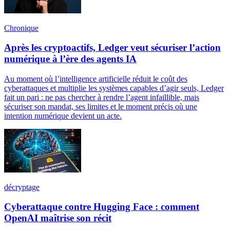
Chronique
Après les cryptoactifs, Ledger veut sécuriser l’action
numérique à l’ère des agents IA
Au moment où l’intelligence artificielle réduit le coût des
cyberattaques et multiplie les systèmes capables d’agir seuls, Ledger
fait un pari : ne pas chercher à rendre l’agent infaillible, mais
sécuriser son mandat, ses limites et le moment précis où une
intention numérique devient un acte.
décryptage
Cyberattaque contre Hugging Face : comment
OpenAI maîtrise son récit