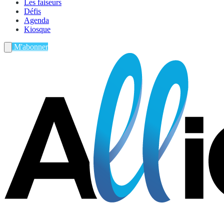
Les faiseurs
Défis
Agenda
Kiosque
M'abonner