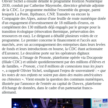
Olivier Sichel a ensuite détaillé le programme Horizon Numérique
2030, conduit par Catherine Mayenobe, directrice générale adjointe
de la CDC. Le programme mobilise l'ensemble du groupe, parmi
lesquels La Poste, Bpifrance, CNP, Transdev ou encore la
Compagnie des Alpes, autour d'une feuille de route numérique dotée
d'un engagement d'investissement de 18 milliards d'euros, en
complément des 130 milliards déjà engagés par le groupe pour la
transition écologique (rénovation thermique, préservation des
ressources en eau). Le dirigeant a détaillé plusieurs volets de ce
programme. Le premier concerne le financement et l'accès aux
marchés, avec un accompagnement des entreprises dans leurs levées
de fonds et leurs introductions en bourse, la CDC étant actionnaire
d'Euronext. Le deuxième porte sur les opérateurs digitaux
souverains, à l'image de Pronote, plateforme opérée via Docaposte
(filiale CDC) et utilisée quotidiennement par des millions d'élèves et
de familles. «
Pronote, c'est 8 millions de connexions tous les jours
», a rappelé Olivier Sichel, soulignant l'enjeu de souveraineté : «
que
les notes de nos enfants ne soient pas dans des mains américaines
ou chinoises
». Vient ensuite la question des communs numériques,
illustrée par l'annonce de l'entrée au capital de Dawex, plateforme
d'échange de données, dans le cadre d'un partenariat franco-
allemand.