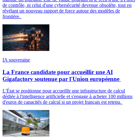
de contrôle, ni celui d'une cybersécurité devenue obsolète, tout en
révélant un nouveau rapport de force autour des modèles de
frontière.
IA souveraine
La France candidate pour accueillir une AI
Gigafactory soutenue par l'Union européenne
L'État se positionne pour accueillir une infrastructure de calcul
dédiée à l'intelligence artificielle et s'engage à acheter 100 millions
d'euros de capacités de calcul si un projet français est retenu.