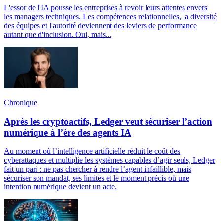
L'essor de l'IA pousse les entreprises à revoir leurs attentes envers
les managers techniques. Les compétences relationnelles, la diversité
des équipes et l'autorité deviennent des leviers de performance
autant que d'inclusion. Oui, mais...
Chronique
Après les cryptoactifs, Ledger veut sécuriser l’action
numérique à l’ère des agents IA
Au moment où l’intelligence artificielle réduit le coût des
cyberattaques et multiplie les systèmes capables d’agir seuls, Ledger
fait un pari : ne pas chercher à rendre l’agent infaillible, mais
sécuriser son mandat, ses limites et le moment précis où une
intention numérique devient un acte.