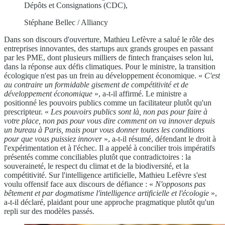
Dépôts et Consignations (CDC),
Stéphane Bellec / Alliancy
Dans son discours d'ouverture, Mathieu Lefèvre a salué le rôle des
entreprises innovantes, des startups aux grands groupes en passant
par les PME, dont plusieurs milliers de fintech françaises selon lui,
dans la réponse aux défis climatiques. Pour le ministre, la transition
écologique n'est pas un frein au développement économique. «
C'est
au contraire un formidable gisement de compétitivité et de
développement économique
», a-t-il affirmé. Le ministre a
positionné les pouvoirs publics comme un facilitateur plutôt qu'un
prescripteur. «
Les pouvoirs publics sont là, non pas pour faire à
votre place, non pas pour vous dire comment on va innover depuis
un bureau à Paris, mais pour vous donner toutes les conditions
pour que vous puissiez innover
», a-t-il résumé, défendant le droit à
l'expérimentation et à l'échec. Il a appelé à concilier trois impératifs
présentés comme conciliables plutôt que contradictoires : la
souveraineté, le respect du climat et de la biodiversité, et la
compétitivité. Sur l'intelligence artificielle, Mathieu Lefèvre s'est
voulu offensif face aux discours de défiance : «
N'opposons pas
bêtement et par dogmatisme l'intelligence artificielle et l'écologie
»,
a-t-il déclaré, plaidant pour une approche pragmatique plutôt qu'un
repli sur des modèles passés.