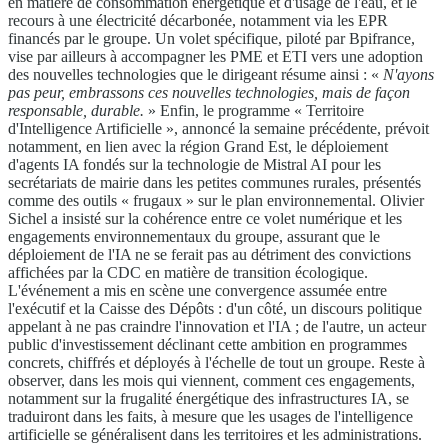
en matière de consommation énergétique et d'usage de l'eau, et le
recours à une électricité décarbonée, notamment via les EPR
financés par le groupe. Un volet spécifique, piloté par Bpifrance,
vise par ailleurs à accompagner les PME et ETI vers une adoption
des nouvelles technologies que le dirigeant résume ainsi : «
N'ayons
pas peur, embrassons ces nouvelles technologies, mais de façon
responsable, durable.
» Enfin, le programme « Territoire
d'Intelligence Artificielle », annoncé la semaine précédente, prévoit
notamment, en lien avec la région Grand Est, le déploiement
d'agents IA fondés sur la technologie de Mistral AI pour les
secrétariats de mairie dans les petites communes rurales, présentés
comme des outils « frugaux » sur le plan environnemental. Olivier
Sichel a insisté sur la cohérence entre ce volet numérique et les
engagements environnementaux du groupe, assurant que le
déploiement de l'IA ne se ferait pas au détriment des convictions
affichées par la CDC en matière de transition écologique.
L'événement a mis en scène une convergence assumée entre
l'exécutif et la Caisse des Dépôts : d'un côté, un discours politique
appelant à ne pas craindre l'innovation et l'IA ; de l'autre, un acteur
public d'investissement déclinant cette ambition en programmes
concrets, chiffrés et déployés à l'échelle de tout un groupe. Reste à
observer, dans les mois qui viennent, comment ces engagements,
notamment sur la frugalité énergétique des infrastructures IA, se
traduiront dans les faits, à mesure que les usages de l'intelligence
artificielle se généralisent dans les territoires et les administrations.