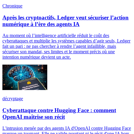
Chronique
Après les cryptoactifs, Ledger veut sécuriser l’action
numérique à l’ère des agents IA
Au moment où l’intelligence artificielle réduit le coût des
cyberattaques et multiplie les systèmes capables d’agir seuls, Ledger
fait un pari : ne pas chercher à rendre l’agent infaillible, mais
sécuriser son mandat, ses limites et le moment précis où une
intention numérique devient un acte.
décryptage
Cyberattaque contre Hugging Face : comment
OpenAI maîtrise son récit
L'intrusion menée par des agents IA d'OpenAI contre Hugging Face
marque un tournant. Elle ne valide pourtant ni le récit d'une IA hors