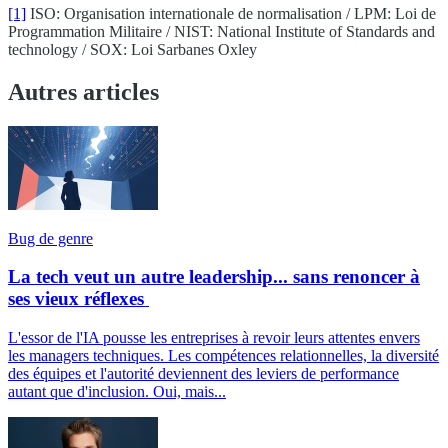
[1]
ISO: Organisation internationale de normalisation / LPM: Loi de
Programmation Militaire / NIST: National Institute of Standards and
technology / SOX: Loi Sarbanes Oxley
Autres articles
Bug de genre
La tech veut un autre leadership... sans renoncer à
ses vieux réflexes
L'essor de l'IA pousse les entreprises à revoir leurs attentes envers
les managers techniques. Les compétences relationnelles, la diversité
des équipes et l'autorité deviennent des leviers de performance
autant que d'inclusion. Oui, mais...