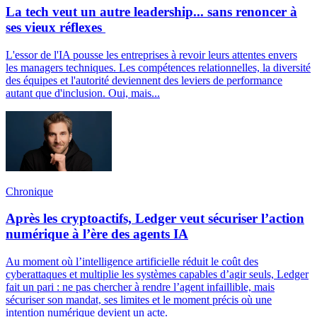
La tech veut un autre leadership... sans renoncer à
ses vieux réflexes
L'essor de l'IA pousse les entreprises à revoir leurs attentes envers
les managers techniques. Les compétences relationnelles, la diversité
des équipes et l'autorité deviennent des leviers de performance
autant que d'inclusion. Oui, mais...
Chronique
Après les cryptoactifs, Ledger veut sécuriser l’action
numérique à l’ère des agents IA
Au moment où l’intelligence artificielle réduit le coût des
cyberattaques et multiplie les systèmes capables d’agir seuls, Ledger
fait un pari : ne pas chercher à rendre l’agent infaillible, mais
sécuriser son mandat, ses limites et le moment précis où une
intention numérique devient un acte.