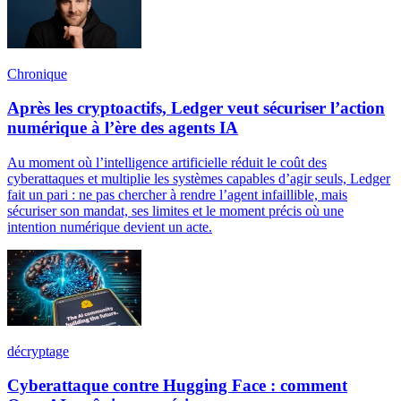
Chronique
Après les cryptoactifs, Ledger veut sécuriser l’action
numérique à l’ère des agents IA
Au moment où l’intelligence artificielle réduit le coût des
cyberattaques et multiplie les systèmes capables d’agir seuls, Ledger
fait un pari : ne pas chercher à rendre l’agent infaillible, mais
sécuriser son mandat, ses limites et le moment précis où une
intention numérique devient un acte.
décryptage
Cyberattaque contre Hugging Face : comment