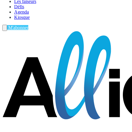
Les faiseurs
Défis
Agenda
Kiosque
M'abonner