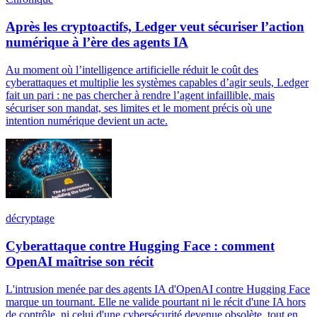
Après les cryptoactifs, Ledger veut sécuriser l’action
numérique à l’ère des agents IA
Au moment où l’intelligence artificielle réduit le coût des
cyberattaques et multiplie les systèmes capables d’agir seuls, Ledger
fait un pari : ne pas chercher à rendre l’agent infaillible, mais
sécuriser son mandat, ses limites et le moment précis où une
intention numérique devient un acte.
décryptage
Cyberattaque contre Hugging Face : comment
OpenAI maîtrise son récit
L'intrusion menée par des agents IA d'OpenAI contre Hugging Face
marque un tournant. Elle ne valide pourtant ni le récit d'une IA hors
de contrôle, ni celui d'une cybersécurité devenue obsolète, tout en