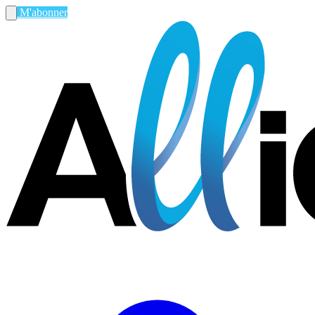
M'abonner