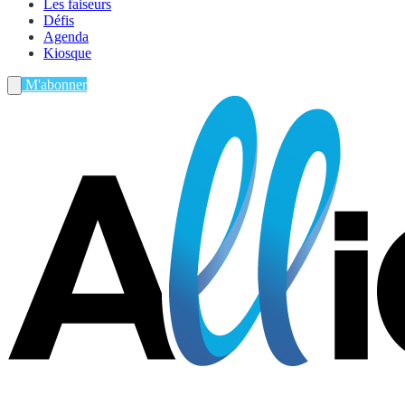
Les faiseurs
Défis
Agenda
Kiosque
M'abonner