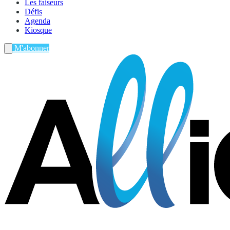
Les faiseurs
Défis
Agenda
Kiosque
M'abonner