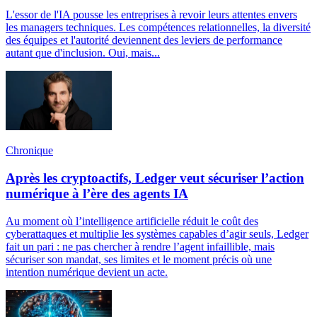
L'essor de l'IA pousse les entreprises à revoir leurs attentes envers
les managers techniques. Les compétences relationnelles, la diversité
des équipes et l'autorité deviennent des leviers de performance
autant que d'inclusion. Oui, mais...
Chronique
Après les cryptoactifs, Ledger veut sécuriser l’action
numérique à l’ère des agents IA
Au moment où l’intelligence artificielle réduit le coût des
cyberattaques et multiplie les systèmes capables d’agir seuls, Ledger
fait un pari : ne pas chercher à rendre l’agent infaillible, mais
sécuriser son mandat, ses limites et le moment précis où une
intention numérique devient un acte.