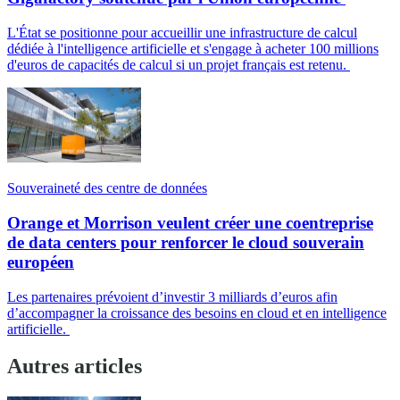
L'État se positionne pour accueillir une infrastructure de calcul
dédiée à l'intelligence artificielle et s'engage à acheter 100 millions
d'euros de capacités de calcul si un projet français est retenu.
Souveraineté des centre de données
Orange et Morrison veulent créer une coentreprise
de data centers pour renforcer le cloud souverain
européen
Les partenaires prévoient d’investir 3 milliards d’euros afin
d’accompagner la croissance des besoins en cloud et en intelligence
artificielle.
Autres articles