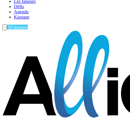
Les faiseurs
Défis
Agenda
Kiosque
M'abonner