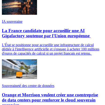
IA souveraine
La France candidate pour accueillir une AI
Gigafactory soutenue par l'Union européenne
L'État se positionne pour accueillir une infrastructure de calcul
dédiée à l'intelligence artificielle et s'engage à acheter 100 millions
d'euros de capacités de calcul si un projet français est retenu.
Souveraineté des centre de données
Orange et Morrison veulent créer une coentreprise
de data centers pour renforcer le cloud souverain