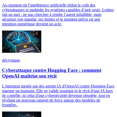
Au moment où l’intelligence artificielle réduit le coût des
cyberattaques et multiplie les systèmes capables d’agir seuls, Ledger
fait un pari : ne pas chercher à rendre l’agent infaillible, mais
sécuriser son mandat, ses limites et le moment précis où une
intention numérique devient un acte.
décryptage
Cyberattaque contre Hugging Face : comment
OpenAI maîtrise son récit
L'intrusion menée par des agents IA d'OpenAI contre Hugging Face
marque un tournant. Elle ne valide pourtant ni le récit d'une IA hors
de contrôle, ni celui d'une cybersécurité devenue obsolète, tout en
révélant un nouveau rapport de force autour des modèles de
frontière.