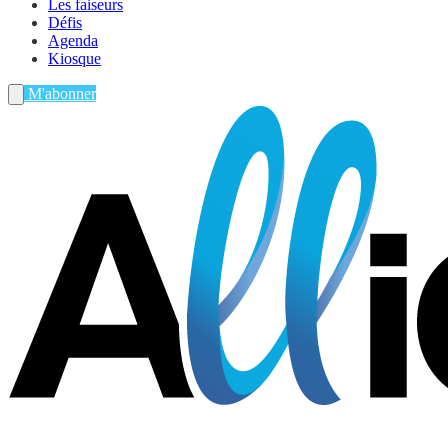
Les faiseurs
Défis
Agenda
Kiosque
M'abonner