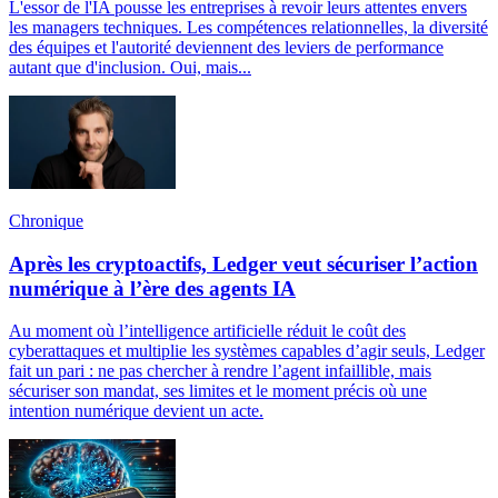
L'essor de l'IA pousse les entreprises à revoir leurs attentes envers
les managers techniques. Les compétences relationnelles, la diversité
des équipes et l'autorité deviennent des leviers de performance
autant que d'inclusion. Oui, mais...
Chronique
Après les cryptoactifs, Ledger veut sécuriser l’action
numérique à l’ère des agents IA
Au moment où l’intelligence artificielle réduit le coût des
cyberattaques et multiplie les systèmes capables d’agir seuls, Ledger
fait un pari : ne pas chercher à rendre l’agent infaillible, mais
sécuriser son mandat, ses limites et le moment précis où une
intention numérique devient un acte.