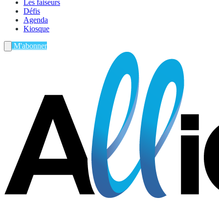
Les faiseurs
Défis
Agenda
Kiosque
M'abonner