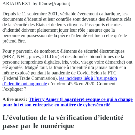
ARIADNEXT by IDnow[/caption]
Depuis le 11 septembre 2001, véritable événement cathartique, les
documents d’identité et leur contrôle sont devenus des éléments clés
de la sécurité des États et de leurs citoyens. Passeports et cartes
d’identité doivent pleinement jouer leur rôle : assurer que la
personne en possession de la pièce d’identité est bien celle qu’elle
prétend être.
Pour y parvenir, de nombreux éléments de sécurité électroniques
(MRZ, NFC, puces, 2D-Doc) et des données biométriques de la
personne (empreintes digitales, iris, voix, visage voire démarche) ont
été ajoutés. Malgré tout, la fraude à l’identité n’a jamais faibli et a
même explosé pendant la pandémie de Covid. Selon la FTC
(Federal Trade Commission),
les incidents liés à l’usurpation
d’identité ont augmenté
d’environ 45 % en 2020. Comment
l’expliquer ?
A lire aussi :
Thierry Auger (Lagardère) évoque ce qui a changé
pour lui et son entreprise en matière de cybersécurité
L’évolution de la vérification d’identité
passe par le numérique