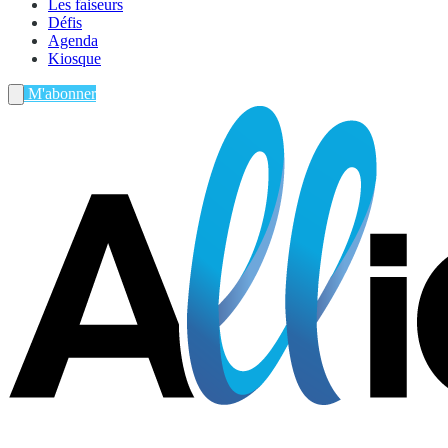
Les faiseurs
Défis
Agenda
Kiosque
M'abonner