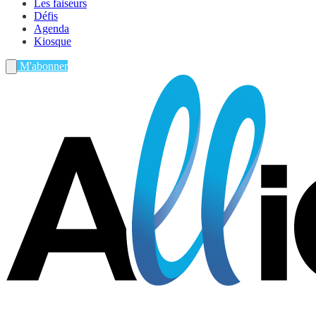
Les faiseurs
Défis
Agenda
Kiosque
M'abonner