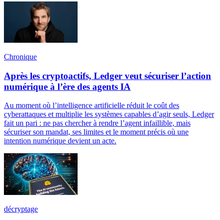
Chronique
Après les cryptoactifs, Ledger veut sécuriser l’action
numérique à l’ère des agents IA
Au moment où l’intelligence artificielle réduit le coût des
cyberattaques et multiplie les systèmes capables d’agir seuls, Ledger
fait un pari : ne pas chercher à rendre l’agent infaillible, mais
sécuriser son mandat, ses limites et le moment précis où une
intention numérique devient un acte.
décryptage