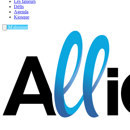
Les faiseurs
Défis
Agenda
Kiosque
M'abonner