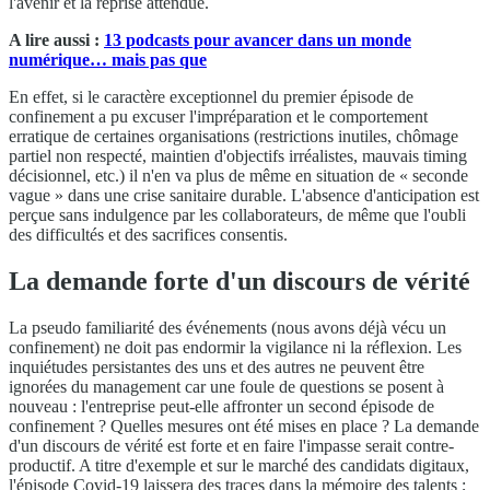
l'avenir et la reprise attendue.
A lire aussi :
13 podcasts pour avancer dans un monde
numérique… mais pas que
En effet, si le caractère exceptionnel du premier épisode de
confinement a pu excuser l'impréparation et le comportement
erratique de certaines organisations (restrictions inutiles, chômage
partiel non respecté, maintien d'objectifs irréalistes, mauvais timing
décisionnel, etc.) il n'en va plus de même en situation de « seconde
vague » dans une crise sanitaire durable. L'absence d'anticipation est
perçue sans indulgence par les collaborateurs, de même que l'oubli
des difficultés et des sacrifices consentis.
La demande forte d'un discours de vérité
La pseudo familiarité des événements (nous avons déjà vécu un
confinement) ne doit pas endormir la vigilance ni la réflexion. Les
inquiétudes persistantes des uns et des autres ne peuvent être
ignorées du management car une foule de questions se posent à
nouveau : l'entreprise peut-elle affronter un second épisode de
confinement ? Quelles mesures ont été mises en place ? La demande
d'un discours de vérité est forte et en faire l'impasse serait contre-
productif. A titre d'exemple et sur le marché des candidats digitaux,
l'épisode Covid-19 laissera des traces dans la mémoire des talents ;