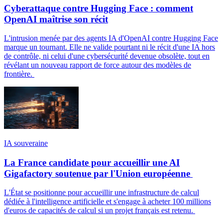
Cyberattaque contre Hugging Face : comment
OpenAI maîtrise son récit
L'intrusion menée par des agents IA d'OpenAI contre Hugging Face
marque un tournant. Elle ne valide pourtant ni le récit d'une IA hors
de contrôle, ni celui d'une cybersécurité devenue obsolète, tout en
révélant un nouveau rapport de force autour des modèles de
frontière.
IA souveraine
La France candidate pour accueillir une AI
Gigafactory soutenue par l'Union européenne
L'État se positionne pour accueillir une infrastructure de calcul
dédiée à l'intelligence artificielle et s'engage à acheter 100 millions
d'euros de capacités de calcul si un projet français est retenu.