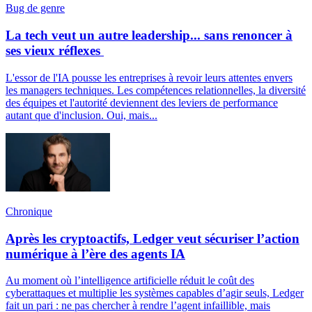
Bug de genre
La tech veut un autre leadership... sans renoncer à
ses vieux réflexes
L'essor de l'IA pousse les entreprises à revoir leurs attentes envers
les managers techniques. Les compétences relationnelles, la diversité
des équipes et l'autorité deviennent des leviers de performance
autant que d'inclusion. Oui, mais...
Chronique
Après les cryptoactifs, Ledger veut sécuriser l’action
numérique à l’ère des agents IA
Au moment où l’intelligence artificielle réduit le coût des
cyberattaques et multiplie les systèmes capables d’agir seuls, Ledger
fait un pari : ne pas chercher à rendre l’agent infaillible, mais