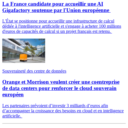
La France candidate pour accueillir une AI
Gigafactory soutenue par l'Union européenne
L'État se positionne pour accueillir une infrastructure de calcul
dédiée à l'intelligence artificielle et s'engage à acheter 100 millions
d'euros de capacités de calcul si un projet français est retenu.
Souveraineté des centre de données
Orange et Morrison veulent créer une coentreprise
de data centers pour renforcer le cloud souverain
européen
Les partenaires prévoient d’investir 3 milliards d’euros afin
d’accompagner la croissance des besoins en cloud et en intelligence
artificielle.