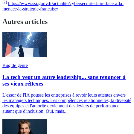
[2]
https://www.ssi.gouv.fr/actualite/cybersecurite-faire-face-a-la-
menace-la-strategie-francaise/
Autres articles
Bug de genre
La tech veut un autre leadership... sans renoncer à
ses vieux réflexes
L'essor de l'IA pousse les entreprises à revoir leurs attentes envers
les managers techniques. Les compétences relationnelles, la diversité
des équipes et l'autorité deviennent des leviers de performance
autant que d'inclusion. Oui, mais...