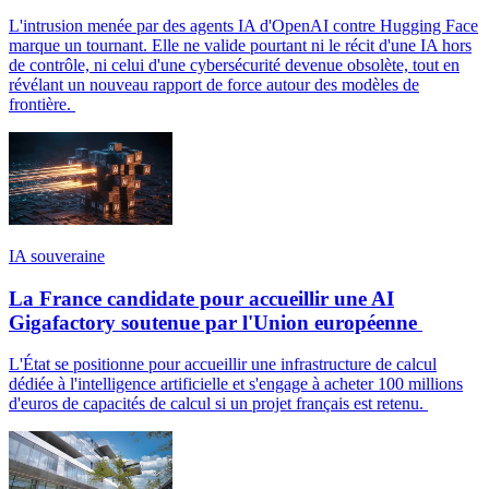
L'intrusion menée par des agents IA d'OpenAI contre Hugging Face
marque un tournant. Elle ne valide pourtant ni le récit d'une IA hors
de contrôle, ni celui d'une cybersécurité devenue obsolète, tout en
révélant un nouveau rapport de force autour des modèles de
frontière.
IA souveraine
La France candidate pour accueillir une AI
Gigafactory soutenue par l'Union européenne
L'État se positionne pour accueillir une infrastructure de calcul
dédiée à l'intelligence artificielle et s'engage à acheter 100 millions
d'euros de capacités de calcul si un projet français est retenu.