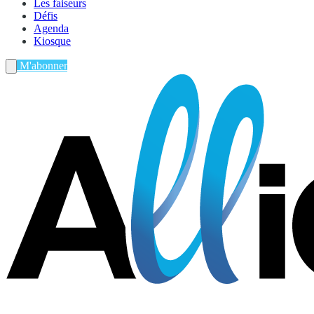
Les faiseurs
Défis
Agenda
Kiosque
M'abonner