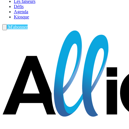
Les faiseurs
Défis
Agenda
Kiosque
M'abonner