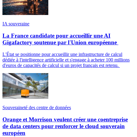
IA souveraine
La France candidate pour accueillir une AI
Gigafactory soutenue par l'Union européenne
L'État se positionne pour accueillir une infrastructure de calcul
dédiée à l'intelligence artificielle et s'engage à acheter 100 millions
d'euros de capacités de calcul si un projet français est retenu.
Souveraineté des centre de données
Orange et Morrison veulent créer une coentreprise
de data centers pour renforcer le cloud souverain
européen