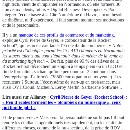
high tech, vient de s’implanter en Normandie, où elle formera 30
nouveaux talents, futurs « Digital Business Developers ». Pour
intégrer l’école basée à la Cité Numérique du Havre, aucun besoin
de diplôme, ni d’expérience, il faut surtout montrer ses motivations
et de la personnalité.
Il y a un
manque de ces profils du commerce et du marketing
,
explique Cyril Pierre de Geyer, le cofondateur de la Rocket
School*, qui estime avoir lancé l’Ecole 42 du commerce : «
Notre
priorité est d’identifier parmi les 134 410 chômeurs en Normandie,
les supers talents qui vont s’épanouir dans le métier de la vente et
du marketing high tech
». De fait, plus de 95 % des élèves de la
Rocket School décrochent un emploi à temps plein ou un CDD en
fin de formation, sachant qu’une personne sur 2 continue dans
l’entreprise qui l’a formée (38500 euros par an en moyenne). Les
recruteurs ? Surtout, l’écosystème de start-up en croissance, mais
aussi OVHCloud, Michelin, Leroy Merlin, Sarbacane Software...
Lire aussi sur Alliancy :
Cyril Pierre de Geyer (Rocket School) :
« Peu d’écoles forment les « plombiers du numérique », ceux
qui font le job ! »
Et de poursuivre : « Mais avoir la personnalité ne suffit pas ! Il faut
rendre les étudiants opérationnels très rapidement, on leur fait faire
différentes choses, comme de la prospection, de la prise de RDV…