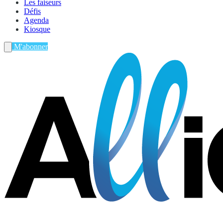
Les faiseurs
Défis
Agenda
Kiosque
M'abonner