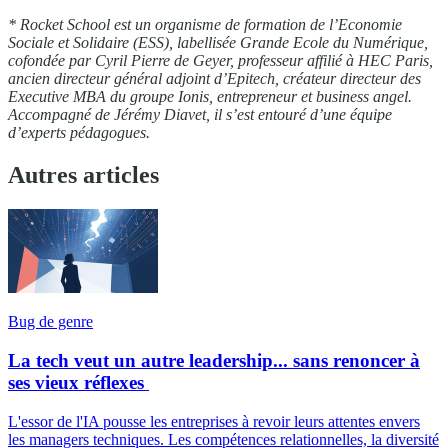
* Rocket School
est un organisme de formation de l’Economie
Sociale et Solidaire (ESS), labellisée Grande Ecole du Numérique,
cofondée
par Cyril Pierre de Geyer, professeur affilié à HEC Paris,
ancien directeur général adjoint d’Epitech, créateur directeur des
Executive MBA du groupe Ionis, entrepreneur et business angel.
Accompagné de Jérémy Diavet, il s’est entouré d’une équipe
d’experts pédagogues.
Autres articles
Bug de genre
La tech veut un autre leadership... sans renoncer à
ses vieux réflexes
L'essor de l'IA pousse les entreprises à revoir leurs attentes envers
les managers techniques. Les compétences relationnelles, la diversité