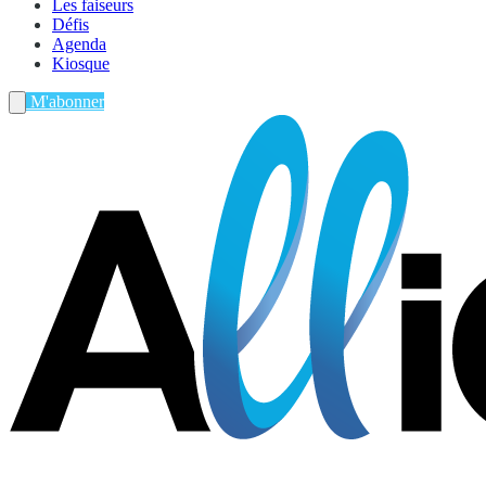
Les faiseurs
Défis
Agenda
Kiosque
M'abonner