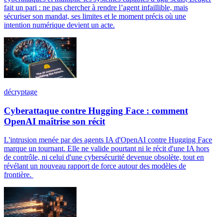
fait un pari : ne pas chercher à rendre l’agent infaillible, mais
sécuriser son mandat, ses limites et le moment précis où une
intention numérique devient un acte.
décryptage
Cyberattaque contre Hugging Face : comment
OpenAI maîtrise son récit
L'intrusion menée par des agents IA d'OpenAI contre Hugging Face
marque un tournant. Elle ne valide pourtant ni le récit d'une IA hors
de contrôle, ni celui d'une cybersécurité devenue obsolète, tout en
révélant un nouveau rapport de force autour des modèles de
frontière.