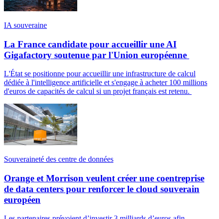
IA souveraine
La France candidate pour accueillir une AI
Gigafactory soutenue par l'Union européenne
L'État se positionne pour accueillir une infrastructure de calcul
dédiée à l'intelligence artificielle et s'engage à acheter 100 millions
d'euros de capacités de calcul si un projet français est retenu.
Souveraineté des centre de données
Orange et Morrison veulent créer une coentreprise
de data centers pour renforcer le cloud souverain
européen
Les partenaires prévoient d’investir 3 milliards d’euros afin