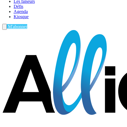
Les faiseurs
Défis
Agenda
Kiosque
M'abonner