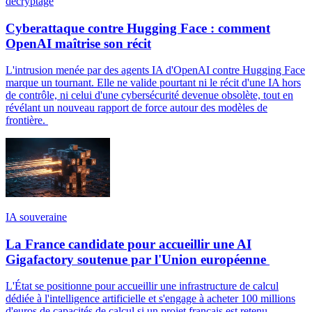
décryptage
Cyberattaque contre Hugging Face : comment
OpenAI maîtrise son récit
L'intrusion menée par des agents IA d'OpenAI contre Hugging Face
marque un tournant. Elle ne valide pourtant ni le récit d'une IA hors
de contrôle, ni celui d'une cybersécurité devenue obsolète, tout en
révélant un nouveau rapport de force autour des modèles de
frontière.
IA souveraine
La France candidate pour accueillir une AI
Gigafactory soutenue par l'Union européenne
L'État se positionne pour accueillir une infrastructure de calcul
dédiée à l'intelligence artificielle et s'engage à acheter 100 millions
d'euros de capacités de calcul si un projet français est retenu.