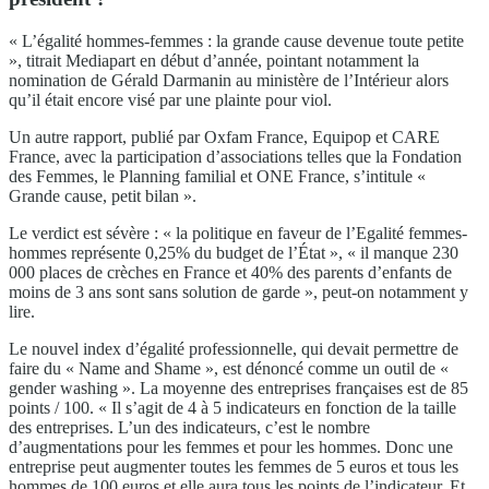
« L’égalité hommes-femmes : la grande cause devenue toute petite
», titrait Mediapart en début d’année, pointant notamment la
nomination de Gérald Darmanin au ministère de l’Intérieur alors
qu’il était encore visé par une plainte pour viol.
Un autre rapport, publié par Oxfam France, Equipop et CARE
France, avec la participation d’associations telles que la Fondation
des Femmes, le Planning familial et ONE France, s’intitule «
Grande cause, petit bilan ».
Le verdict est sévère : « la politique en faveur de l’Egalité femmes-
hommes représente 0,25% du budget de l’État », « il manque 230
000 places de crèches en France et 40% des parents d’enfants de
moins de 3 ans sont sans solution de garde », peut-on notamment y
lire.
Le nouvel index d’égalité professionnelle, qui devait permettre de
faire du « Name and Shame », est dénoncé comme un outil de «
gender washing ». La moyenne des entreprises françaises est de 85
points / 100. « Il s’agit de 4 à 5 indicateurs en fonction de la taille
des entreprises. L’un des indicateurs, c’est le nombre
d’augmentations pour les femmes et pour les hommes. Donc une
entreprise peut augmenter toutes les femmes de 5 euros et tous les
hommes de 100 euros et elle aura tous les points de l’indicateur. Et