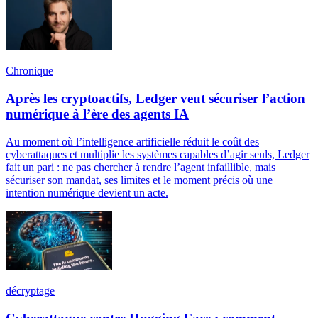
Chronique
Après les cryptoactifs, Ledger veut sécuriser l’action
numérique à l’ère des agents IA
Au moment où l’intelligence artificielle réduit le coût des
cyberattaques et multiplie les systèmes capables d’agir seuls, Ledger
fait un pari : ne pas chercher à rendre l’agent infaillible, mais
sécuriser son mandat, ses limites et le moment précis où une
intention numérique devient un acte.
décryptage