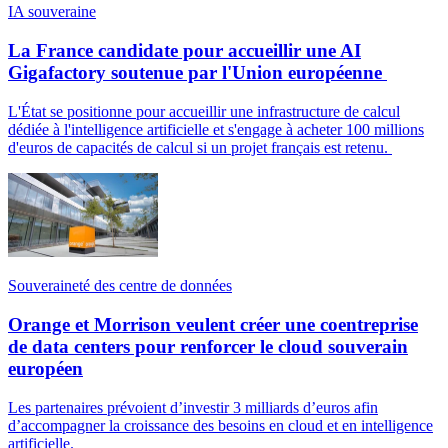
IA souveraine
La France candidate pour accueillir une AI
Gigafactory soutenue par l'Union européenne
L'État se positionne pour accueillir une infrastructure de calcul
dédiée à l'intelligence artificielle et s'engage à acheter 100 millions
d'euros de capacités de calcul si un projet français est retenu.
Souveraineté des centre de données
Orange et Morrison veulent créer une coentreprise
de data centers pour renforcer le cloud souverain
européen
Les partenaires prévoient d’investir 3 milliards d’euros afin
d’accompagner la croissance des besoins en cloud et en intelligence
artificielle.