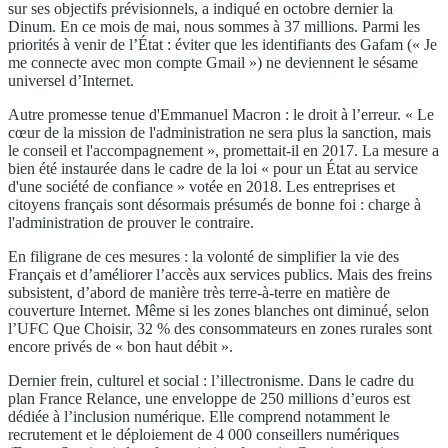
sur ses objectifs prévisionnels, a indiqué en octobre dernier la
Dinum. En ce mois de mai, nous sommes à 37 millions. Parmi les
priorités à venir de l’État : éviter que les identifiants des Gafam (« Je
me connecte avec mon compte Gmail ») ne deviennent le sésame
universel d’Internet.
Autre promesse tenue d'Emmanuel Macron : le droit à l’erreur. « Le
cœur de la mission de l'administration ne sera plus la sanction, mais
le conseil et l'accompagnement », promettait-il en 2017. La mesure a
bien été instaurée dans le cadre de la loi « pour un État au service
d'une société de confiance » votée en 2018. Les entreprises et
citoyens français sont désormais présumés de bonne foi : charge à
l'administration de prouver le contraire.
En filigrane de ces mesures : la volonté de simplifier la vie des
Français et d’améliorer l’accès aux services publics. Mais des freins
subsistent, d’abord de manière très terre-à-terre en matière de
couverture Internet. Même si les zones blanches ont diminué, selon
l’UFC Que Choisir, 32 % des consommateurs en zones rurales sont
encore privés de « bon haut débit ».
Dernier frein, culturel et social : l’illectronisme. Dans le cadre du
plan France Relance, une enveloppe de 250 millions d’euros est
dédiée à l’inclusion numérique. Elle comprend notamment le
recrutement et le déploiement de 4 000 conseillers numériques