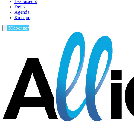
Les faiseurs
Défis
Agenda
Kiosque
M'abonner