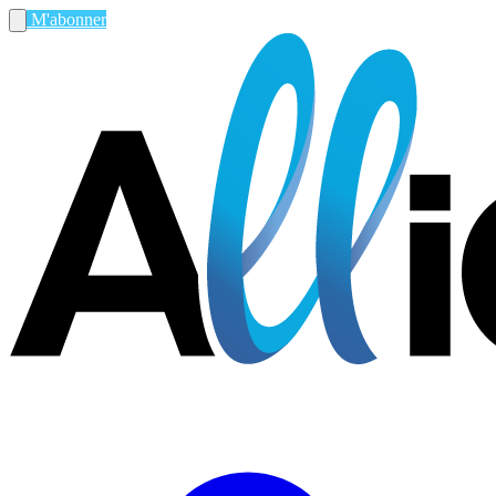
M'abonner