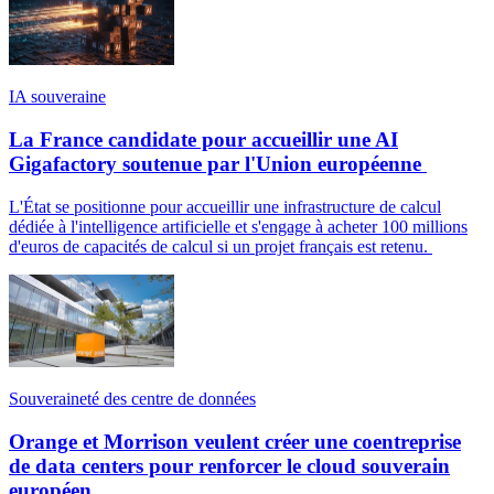
IA souveraine
La France candidate pour accueillir une AI
Gigafactory soutenue par l'Union européenne
L'État se positionne pour accueillir une infrastructure de calcul
dédiée à l'intelligence artificielle et s'engage à acheter 100 millions
d'euros de capacités de calcul si un projet français est retenu.
Souveraineté des centre de données
Orange et Morrison veulent créer une coentreprise
de data centers pour renforcer le cloud souverain
européen