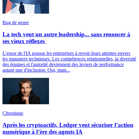
Bug de genre
La tech veut un autre leadership... sans renoncer à
ses vieux réflexes
L'essor de l'IA pousse les entreprises à revoir leurs attentes envers
les managers techniques. Les compétences relationnelles, la diversité
des équipes et l'autorité deviennent des leviers de performance
autant que d'inclusion. Oui, mais...
Chronique
Après les cryptoactifs, Ledger veut sécuriser l’action
numérique à l’ère des agents IA