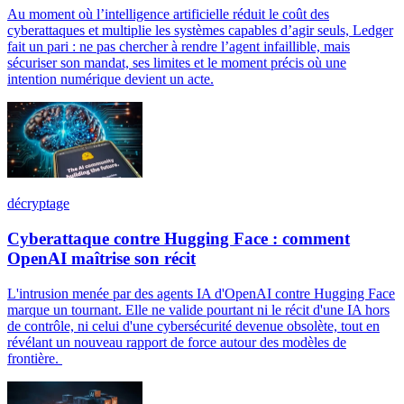
Au moment où l’intelligence artificielle réduit le coût des
cyberattaques et multiplie les systèmes capables d’agir seuls, Ledger
fait un pari : ne pas chercher à rendre l’agent infaillible, mais
sécuriser son mandat, ses limites et le moment précis où une
intention numérique devient un acte.
décryptage
Cyberattaque contre Hugging Face : comment
OpenAI maîtrise son récit
L'intrusion menée par des agents IA d'OpenAI contre Hugging Face
marque un tournant. Elle ne valide pourtant ni le récit d'une IA hors
de contrôle, ni celui d'une cybersécurité devenue obsolète, tout en
révélant un nouveau rapport de force autour des modèles de
frontière.