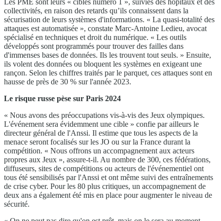
Les PME sont leurs « cibles numéro 1 », suivies des hôpitaux et des
collectivités, en raison des retards qu’ils connaissent dans la
sécurisation de leurs systèmes d'informations. « La quasi-totalité des
attaques est automatisée », constate Marc-Antoine Ledieu, avocat
spécialisé en techniques et droit du numérique. « Les outils
développés sont programmés pour trouver des failles dans
d'immenses bases de données. Ils les trouvent tout seuls. » Ensuite,
ils volent des données ou bloquent les systèmes en exigeant une
rançon. Selon les chiffres traités par le parquet, ces attaques sont en
hausse de près de 30 % sur l'année 2023.
Le risque russe pèse sur Paris 2024
« Nous avons des préoccupations vis-à-vis des Jeux olympiques.
L'événement sera évidemment une cible » confie par ailleurs le
directeur général de l'Anssi. Il estime que tous les aspects de la
menace seront focalisés sur les JO ou sur la France durant la
compétition. « Nous offrons un accompagnement aux acteurs
propres aux Jeux », assure-t-il. Au nombre de 300, ces fédérations,
diffuseurs, sites de compétitions ou acteurs de l'événementiel ont
tous été sensibilisés par l'Anssi et ont même suivi des entraînements
de crise cyber. Pour les 80 plus critiques, un accompagnement de
deux ans a également été mis en place pour augmenter le niveau de
sécurité.
« On ne peut pas dire qu'on est prêt, mais on le sera au moment