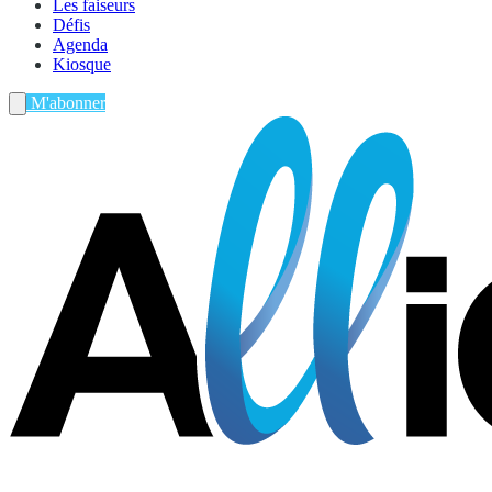
Les faiseurs
Défis
Agenda
Kiosque
M'abonner