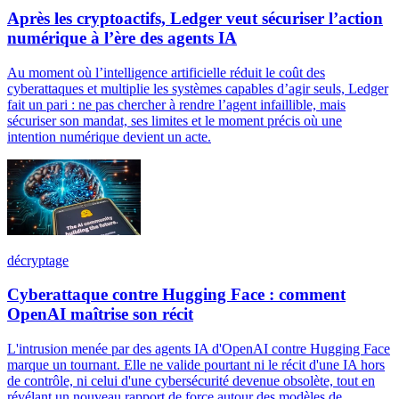
Après les cryptoactifs, Ledger veut sécuriser l’action
numérique à l’ère des agents IA
Au moment où l’intelligence artificielle réduit le coût des
cyberattaques et multiplie les systèmes capables d’agir seuls, Ledger
fait un pari : ne pas chercher à rendre l’agent infaillible, mais
sécuriser son mandat, ses limites et le moment précis où une
intention numérique devient un acte.
décryptage
Cyberattaque contre Hugging Face : comment
OpenAI maîtrise son récit
L'intrusion menée par des agents IA d'OpenAI contre Hugging Face
marque un tournant. Elle ne valide pourtant ni le récit d'une IA hors
de contrôle, ni celui d'une cybersécurité devenue obsolète, tout en
révélant un nouveau rapport de force autour des modèles de