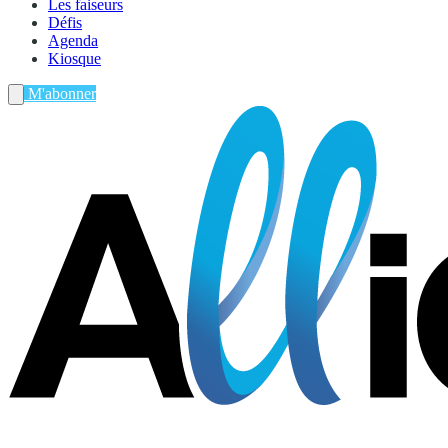
Les faiseurs
Défis
Agenda
Kiosque
M'abonner