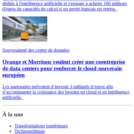
dédiée à l'intelligence artificielle et s'engage à acheter 100 millions
d'euros de capacités de calcul si un projet français est retenu.
Souveraineté des centre de données
Orange et Morrison veulent créer une coentreprise
de data centers pour renforcer le cloud souverain
européen
Les partenaires prévoient d’investir 3 milliards d’euros afin
d’accompagner la croissance des besoins en cloud et en intelligence
artificielle.
À la une
Transformations numériques
Technopolitique