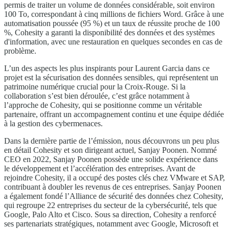
permis de traiter un volume de données considérable, soit environ
100 To, correspondant à cinq millions de fichiers Word. Grâce à une
automatisation poussée (95 %) et un taux de réussite proche de 100
%, Cohesity a garanti la disponibilité des données et des systèmes
d'information, avec une restauration en quelques secondes en cas de
problème.
L’un des aspects les plus inspirants pour Laurent Garcia dans ce
projet est la sécurisation des données sensibles, qui représentent un
patrimoine numérique crucial pour la Croix-Rouge. Si la
collaboration s’est bien déroulée, c’est grâce notamment à
l’approche de Cohesity, qui se positionne comme un véritable
partenaire, offrant un accompagnement continu et une équipe dédiée
à la gestion des cybermenaces.
Dans la dernière partie de l’émission, nous découvrons un peu plus
en détail Cohesity et son dirigeant actuel, Sanjay Poonen. Nommé
CEO en 2022, Sanjay Poonen possède une solide expérience dans
le développement et l’accélération des entreprises. Avant de
rejoindre Cohesity, il a occupé des postes clés chez VMware et SAP,
contribuant à doubler les revenus de ces entreprises. Sanjay Poonen
a également fondé l’Alliance de sécurité des données chez Cohesity,
qui regroupe 22 entreprises du secteur de la cybersécurité, tels que
Google, Palo Alto et Cisco. Sous sa direction, Cohesity a renforcé
ses partenariats stratégiques, notamment avec Google, Microsoft et