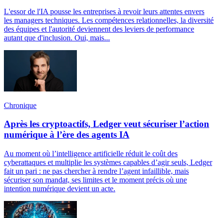
L'essor de l'IA pousse les entreprises à revoir leurs attentes envers
les managers techniques. Les compétences relationnelles, la diversité
des équipes et l'autorité deviennent des leviers de performance
autant que d'inclusion. Oui, mais...
Chronique
Après les cryptoactifs, Ledger veut sécuriser l’action
numérique à l’ère des agents IA
Au moment où l’intelligence artificielle réduit le coût des
cyberattaques et multiplie les systèmes capables d’agir seuls, Ledger
fait un pari : ne pas chercher à rendre l’agent infaillible, mais
sécuriser son mandat, ses limites et le moment précis où une
intention numérique devient un acte.