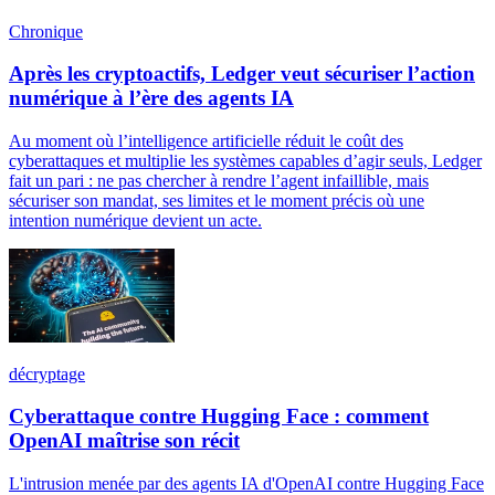
Chronique
Après les cryptoactifs, Ledger veut sécuriser l’action
numérique à l’ère des agents IA
Au moment où l’intelligence artificielle réduit le coût des
cyberattaques et multiplie les systèmes capables d’agir seuls, Ledger
fait un pari : ne pas chercher à rendre l’agent infaillible, mais
sécuriser son mandat, ses limites et le moment précis où une
intention numérique devient un acte.
décryptage
Cyberattaque contre Hugging Face : comment
OpenAI maîtrise son récit
L'intrusion menée par des agents IA d'OpenAI contre Hugging Face