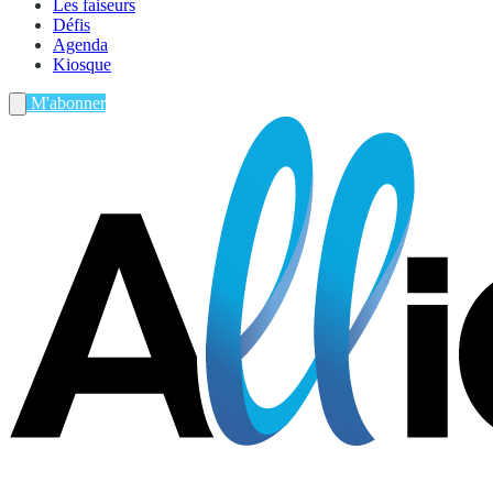
Les faiseurs
Défis
Agenda
Kiosque
M'abonner