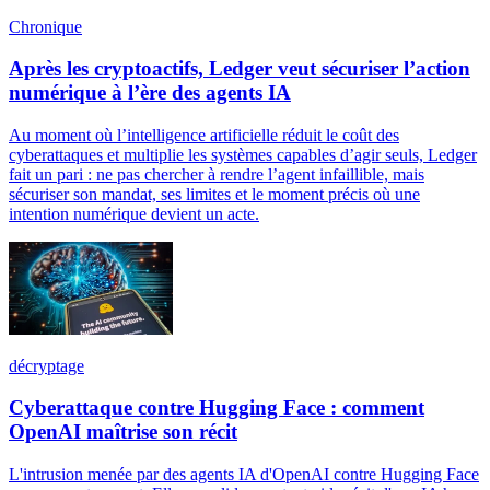
Chronique
Après les cryptoactifs, Ledger veut sécuriser l’action
numérique à l’ère des agents IA
Au moment où l’intelligence artificielle réduit le coût des
cyberattaques et multiplie les systèmes capables d’agir seuls, Ledger
fait un pari : ne pas chercher à rendre l’agent infaillible, mais
sécuriser son mandat, ses limites et le moment précis où une
intention numérique devient un acte.
décryptage
Cyberattaque contre Hugging Face : comment
OpenAI maîtrise son récit
L'intrusion menée par des agents IA d'OpenAI contre Hugging Face