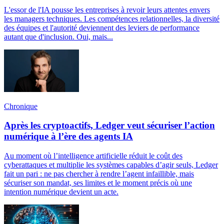
L'essor de l'IA pousse les entreprises à revoir leurs attentes envers
les managers techniques. Les compétences relationnelles, la diversité
des équipes et l'autorité deviennent des leviers de performance
autant que d'inclusion. Oui, mais...
Chronique
Après les cryptoactifs, Ledger veut sécuriser l’action
numérique à l’ère des agents IA
Au moment où l’intelligence artificielle réduit le coût des
cyberattaques et multiplie les systèmes capables d’agir seuls, Ledger
fait un pari : ne pas chercher à rendre l’agent infaillible, mais
sécuriser son mandat, ses limites et le moment précis où une
intention numérique devient un acte.