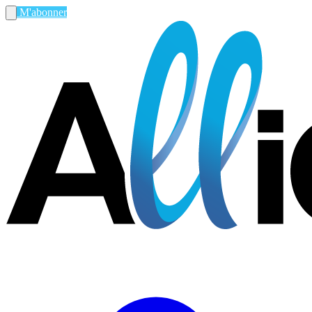
M'abonner