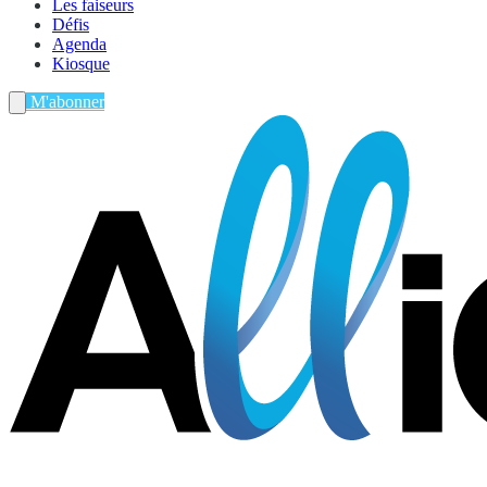
Les faiseurs
Défis
Agenda
Kiosque
M'abonner