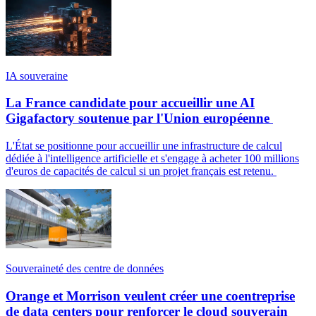
IA souveraine
La France candidate pour accueillir une AI
Gigafactory soutenue par l'Union européenne
L'État se positionne pour accueillir une infrastructure de calcul
dédiée à l'intelligence artificielle et s'engage à acheter 100 millions
d'euros de capacités de calcul si un projet français est retenu.
Souveraineté des centre de données
Orange et Morrison veulent créer une coentreprise
de data centers pour renforcer le cloud souverain