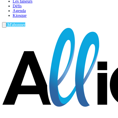
Les faiseurs
Défis
Agenda
Kiosque
M'abonner