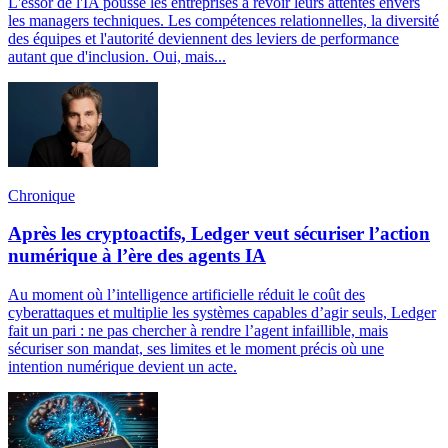
L'essor de l'IA pousse les entreprises à revoir leurs attentes envers
les managers techniques. Les compétences relationnelles, la diversité
des équipes et l'autorité deviennent des leviers de performance
autant que d'inclusion. Oui, mais...
Chronique
Après les cryptoactifs, Ledger veut sécuriser l’action
numérique à l’ère des agents IA
Au moment où l’intelligence artificielle réduit le coût des
cyberattaques et multiplie les systèmes capables d’agir seuls, Ledger
fait un pari : ne pas chercher à rendre l’agent infaillible, mais
sécuriser son mandat, ses limites et le moment précis où une
intention numérique devient un acte.