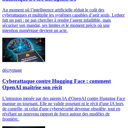
Au moment où l’intelligence artificielle réduit le coût des
cyberattaques et multiplie les systèmes capables d’agir seuls, Ledger
fait un pari : ne pas chercher à rendre l’agent infaillible, mais
sécuriser son mandat, ses limites et le moment précis où une
intention numérique devient un acte.
décryptage
Cyberattaque contre Hugging Face : comment
OpenAI maîtrise son récit
L'intrusion menée par des agents IA d'OpenAI contre Hugging Face
marque un tournant. Elle ne valide pourtant ni le récit d'une IA hors
de contrôle, ni celui d'une cybersécurité devenue obsolète, tout en
révélant un nouveau rapport de force autour des modèles de
frontière.