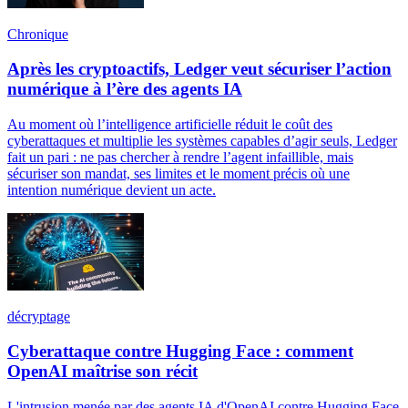
Chronique
Après les cryptoactifs, Ledger veut sécuriser l’action
numérique à l’ère des agents IA
Au moment où l’intelligence artificielle réduit le coût des
cyberattaques et multiplie les systèmes capables d’agir seuls, Ledger
fait un pari : ne pas chercher à rendre l’agent infaillible, mais
sécuriser son mandat, ses limites et le moment précis où une
intention numérique devient un acte.
décryptage
Cyberattaque contre Hugging Face : comment
OpenAI maîtrise son récit
L'intrusion menée par des agents IA d'OpenAI contre Hugging Face