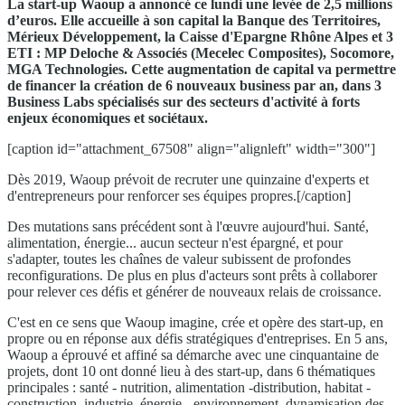
La start-up Waoup a annoncé ce lundi une levée de 2,5 millions
d’euros. Elle accueille à son capital la Banque des Territoires,
Mérieux Développement, la Caisse d'Epargne Rhône Alpes et 3
ETI : MP Deloche & Associés (Mecelec Composites), Socomore,
MGA Technologies. Cette augmentation de capital va permettre
de financer la création de 6 nouveaux business par an, dans 3
Business Labs spécialisés sur des secteurs d'activité à forts
enjeux économiques et sociétaux.
[caption id="attachment_67508" align="alignleft" width="300"]
Dès 2019, Waoup prévoit de recruter une quinzaine d'experts et
d'entrepreneurs pour renforcer ses équipes propres.[/caption]
Des mutations sans précédent sont à l'œuvre aujourd'hui. Santé,
alimentation, énergie... aucun secteur n'est épargné, et pour
s'adapter, toutes les chaînes de valeur subissent de profondes
reconfigurations. De plus en plus d'acteurs sont prêts à collaborer
pour relever ces défis et générer de nouveaux relais de croissance.
C'est en ce sens que Waoup imagine, crée et opère des start-up, en
propre ou en réponse aux défis stratégiques d'entreprises. En 5 ans,
Waoup a éprouvé et affiné sa démarche avec une cinquantaine de
projets, dont 10 ont donné lieu à des start-up, dans 6 thématiques
principales : santé - nutrition, alimentation -distribution, habitat -
construction, industrie, énergie - environnement, dynamisation des