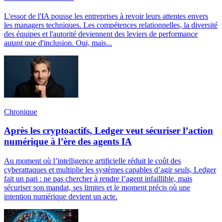
L'essor de l'IA pousse les entreprises à revoir leurs attentes envers
les managers techniques. Les compétences relationnelles, la diversité
des équipes et l'autorité deviennent des leviers de performance
autant que d'inclusion. Oui, mais...
Chronique
Après les cryptoactifs, Ledger veut sécuriser l’action
numérique à l’ère des agents IA
Au moment où l’intelligence artificielle réduit le coût des
cyberattaques et multiplie les systèmes capables d’agir seuls, Ledger
fait un pari : ne pas chercher à rendre l’agent infaillible, mais
sécuriser son mandat, ses limites et le moment précis où une
intention numérique devient un acte.