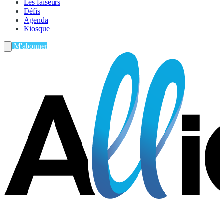
Les faiseurs
Défis
Agenda
Kiosque
M'abonner