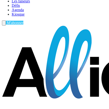
Les faiseurs
Défis
Agenda
Kiosque
M'abonner