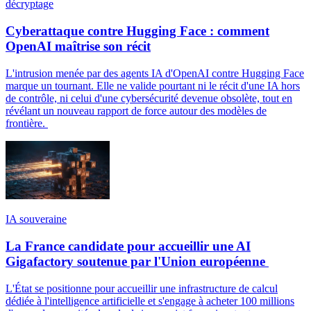
décryptage
Cyberattaque contre Hugging Face : comment
OpenAI maîtrise son récit
L'intrusion menée par des agents IA d'OpenAI contre Hugging Face
marque un tournant. Elle ne valide pourtant ni le récit d'une IA hors
de contrôle, ni celui d'une cybersécurité devenue obsolète, tout en
révélant un nouveau rapport de force autour des modèles de
frontière.
IA souveraine
La France candidate pour accueillir une AI
Gigafactory soutenue par l'Union européenne
L'État se positionne pour accueillir une infrastructure de calcul
dédiée à l'intelligence artificielle et s'engage à acheter 100 millions