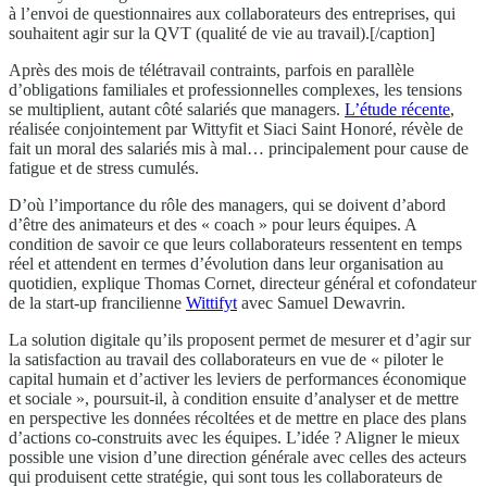
à l’envoi de questionnaires aux collaborateurs des entreprises, qui
souhaitent agir sur la QVT (qualité de vie au travail).[/caption]
Après des mois de télétravail contraints, parfois en parallèle
d’obligations familiales et professionnelles complexes, les tensions
se multiplient, autant côté salariés que managers.
L’étude récente
,
réalisée conjointement par Wittyfit et Siaci Saint Honoré, révèle de
fait un moral des salariés mis à mal… principalement pour cause de
fatigue et de stress cumulés.
D’où l’importance du rôle des managers, qui se doivent d’abord
d’être des animateurs et des « coach » pour leurs équipes. A
condition de savoir ce que leurs collaborateurs ressentent en temps
réel et attendent en termes d’évolution dans leur organisation au
quotidien, explique Thomas Cornet, directeur général et cofondateur
de la start-up francilienne
Wittifyt
avec Samuel Dewavrin.
La solution digitale qu’ils proposent permet de mesurer et d’agir sur
la satisfaction au travail des collaborateurs en vue de « piloter le
capital humain et d’activer les leviers de performances économique
et sociale », poursuit-il, à condition ensuite d’analyser et de mettre
en perspective les données récoltées et de mettre en place des plans
d’actions co-construits avec les équipes. L’idée ? Aligner le mieux
possible une vision d’une direction générale avec celles des acteurs
qui produisent cette stratégie, qui sont tous les collaborateurs de