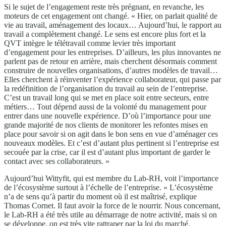
Si le sujet de l’engagement reste très prégnant, en revanche, les
moteurs de cet engagement ont changé. « Hier, on parlait qualité de
vie au travail, aménagement des locaux… Aujourd’hui, le rapport au
travail a complètement changé. Le sens est encore plus fort et la
QVT intègre le télétravail comme levier très important
d’engagement pour les entreprises. D’ailleurs, les plus innovantes ne
parlent pas de retour en arrière, mais cherchent désormais comment
construire de nouvelles organisations, d’autres modèles de travail…
Elles cherchent à réinventer l’expérience collaborateur, qui passe par
la redéfinition de l’organisation du travail au sein de l’entreprise.
C’est un travail long qui se met en place soit entre secteurs, entre
métiers… Tout dépend aussi de la volonté du management pour
entrer dans une nouvelle expérience. D’où l’importance pour une
grande majorité de nos clients de monitorer les refontes mises en
place pour savoir si on agit dans le bon sens en vue d’aménager ces
nouveaux modèles. Et c’est d’autant plus pertinent si l’entreprise est
secouée par la crise, car il est d’autant plus important de garder le
contact avec ses collaborateurs. »
Aujourd’hui Wittyfit, qui est membre du Lab-RH, voit l’importance
de l’écosystème surtout à l’échelle de l’entreprise. « L’écosystème
n’a de sens qu’à partir du moment où il est maîtrisé, explique
Thomas Cornet. Il faut avoir la force de le nourrir. Nous concernant,
le Lab-RH a été très utile au démarrage de notre activité, mais si on
se développe, on est très vite rattraper par la loi du marché.