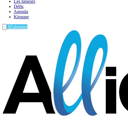
Les faiseurs
Défis
Agenda
Kiosque
M'abonner