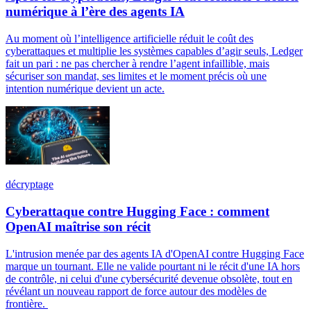
numérique à l’ère des agents IA
Au moment où l’intelligence artificielle réduit le coût des
cyberattaques et multiplie les systèmes capables d’agir seuls, Ledger
fait un pari : ne pas chercher à rendre l’agent infaillible, mais
sécuriser son mandat, ses limites et le moment précis où une
intention numérique devient un acte.
décryptage
Cyberattaque contre Hugging Face : comment
OpenAI maîtrise son récit
L'intrusion menée par des agents IA d'OpenAI contre Hugging Face
marque un tournant. Elle ne valide pourtant ni le récit d'une IA hors
de contrôle, ni celui d'une cybersécurité devenue obsolète, tout en
révélant un nouveau rapport de force autour des modèles de
frontière.