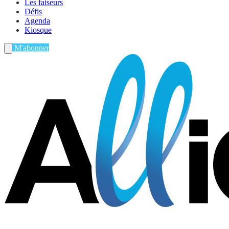
Les faiseurs
Défis
Agenda
Kiosque
M'abonner