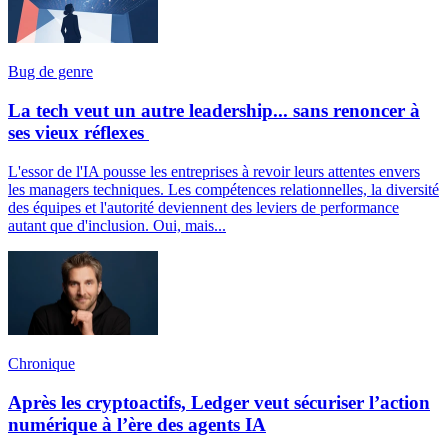
Bug de genre
La tech veut un autre leadership... sans renoncer à
ses vieux réflexes
L'essor de l'IA pousse les entreprises à revoir leurs attentes envers
les managers techniques. Les compétences relationnelles, la diversité
des équipes et l'autorité deviennent des leviers de performance
autant que d'inclusion. Oui, mais...
Chronique
Après les cryptoactifs, Ledger veut sécuriser l’action
numérique à l’ère des agents IA