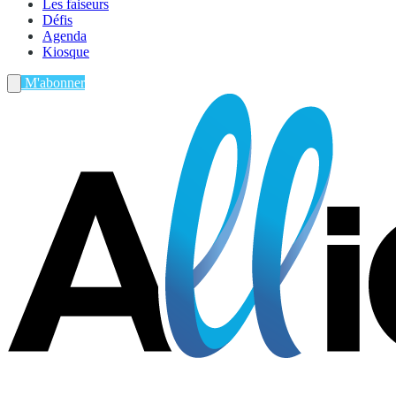
Les faiseurs
Défis
Agenda
Kiosque
M'abonner