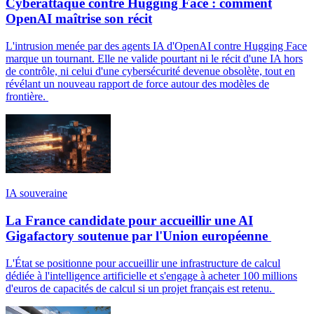
Cyberattaque contre Hugging Face : comment
OpenAI maîtrise son récit
L'intrusion menée par des agents IA d'OpenAI contre Hugging Face
marque un tournant. Elle ne valide pourtant ni le récit d'une IA hors
de contrôle, ni celui d'une cybersécurité devenue obsolète, tout en
révélant un nouveau rapport de force autour des modèles de
frontière.
IA souveraine
La France candidate pour accueillir une AI
Gigafactory soutenue par l'Union européenne
L'État se positionne pour accueillir une infrastructure de calcul
dédiée à l'intelligence artificielle et s'engage à acheter 100 millions
d'euros de capacités de calcul si un projet français est retenu.