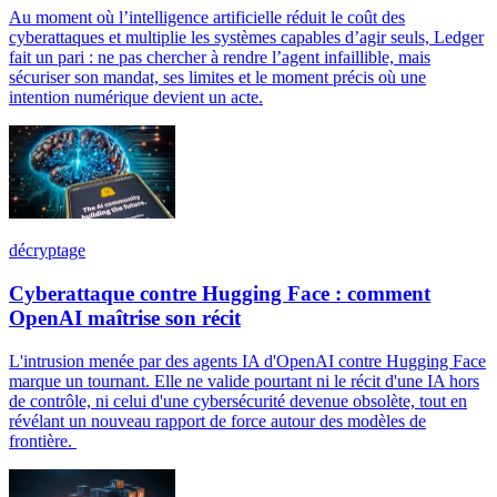
Au moment où l’intelligence artificielle réduit le coût des
cyberattaques et multiplie les systèmes capables d’agir seuls, Ledger
fait un pari : ne pas chercher à rendre l’agent infaillible, mais
sécuriser son mandat, ses limites et le moment précis où une
intention numérique devient un acte.
décryptage
Cyberattaque contre Hugging Face : comment
OpenAI maîtrise son récit
L'intrusion menée par des agents IA d'OpenAI contre Hugging Face
marque un tournant. Elle ne valide pourtant ni le récit d'une IA hors
de contrôle, ni celui d'une cybersécurité devenue obsolète, tout en
révélant un nouveau rapport de force autour des modèles de
frontière.