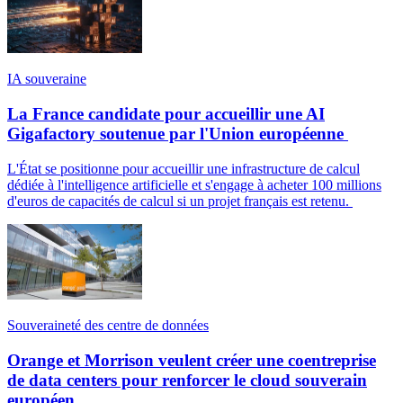
IA souveraine
La France candidate pour accueillir une AI
Gigafactory soutenue par l'Union européenne
L'État se positionne pour accueillir une infrastructure de calcul
dédiée à l'intelligence artificielle et s'engage à acheter 100 millions
d'euros de capacités de calcul si un projet français est retenu.
Souveraineté des centre de données
Orange et Morrison veulent créer une coentreprise
de data centers pour renforcer le cloud souverain
européen