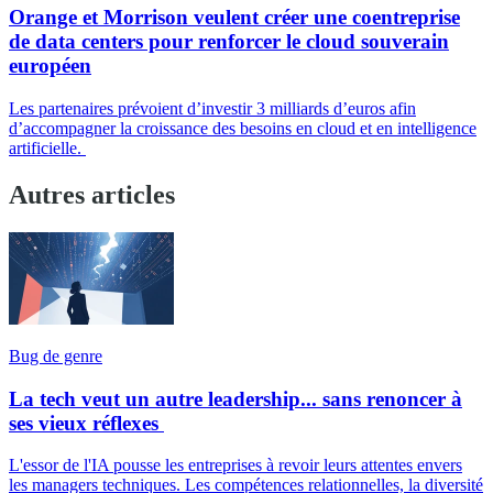
Orange et Morrison veulent créer une coentreprise
de data centers pour renforcer le cloud souverain
européen
Les partenaires prévoient d’investir 3 milliards d’euros afin
d’accompagner la croissance des besoins en cloud et en intelligence
artificielle.
Autres articles
Bug de genre
La tech veut un autre leadership... sans renoncer à
ses vieux réflexes
L'essor de l'IA pousse les entreprises à revoir leurs attentes envers
les managers techniques. Les compétences relationnelles, la diversité