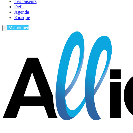
Les faiseurs
Défis
Agenda
Kiosque
M'abonner