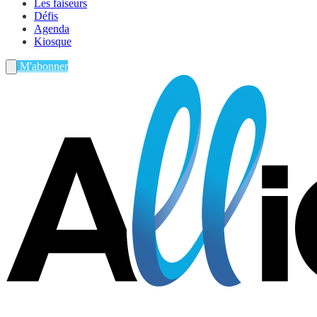
Les faiseurs
Défis
Agenda
Kiosque
M'abonner