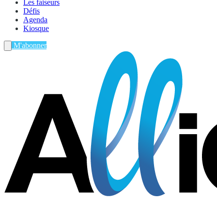
Les faiseurs
Défis
Agenda
Kiosque
M'abonner