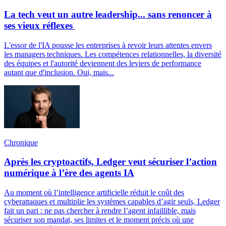
La tech veut un autre leadership... sans renoncer à
ses vieux réflexes
L'essor de l'IA pousse les entreprises à revoir leurs attentes envers
les managers techniques. Les compétences relationnelles, la diversité
des équipes et l'autorité deviennent des leviers de performance
autant que d'inclusion. Oui, mais...
Chronique
Après les cryptoactifs, Ledger veut sécuriser l’action
numérique à l’ère des agents IA
Au moment où l’intelligence artificielle réduit le coût des
cyberattaques et multiplie les systèmes capables d’agir seuls, Ledger
fait un pari : ne pas chercher à rendre l’agent infaillible, mais
sécuriser son mandat, ses limites et le moment précis où une