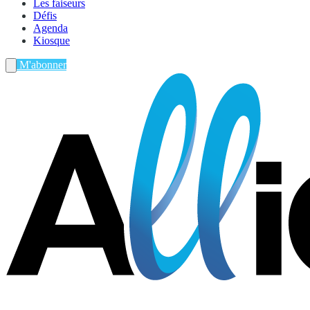
Les faiseurs
Défis
Agenda
Kiosque
M'abonner