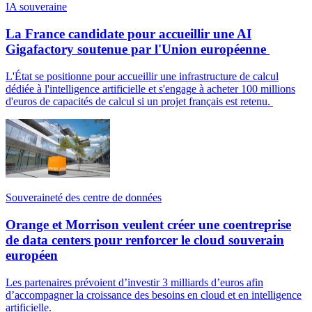
IA souveraine
La France candidate pour accueillir une AI
Gigafactory soutenue par l'Union européenne
L'État se positionne pour accueillir une infrastructure de calcul
dédiée à l'intelligence artificielle et s'engage à acheter 100 millions
d'euros de capacités de calcul si un projet français est retenu.
Souveraineté des centre de données
Orange et Morrison veulent créer une coentreprise
de data centers pour renforcer le cloud souverain
européen
Les partenaires prévoient d’investir 3 milliards d’euros afin
d’accompagner la croissance des besoins en cloud et en intelligence
artificielle.