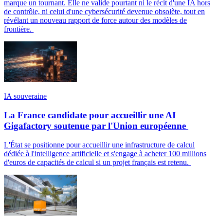
marque un tournant. Elle ne valide pourtant ni le récit d'une IA hors
de contrôle, ni celui d'une cybersécurité devenue obsolète, tout en
révélant un nouveau rapport de force autour des modèles de
frontière.
IA souveraine
La France candidate pour accueillir une AI
Gigafactory soutenue par l'Union européenne
L'État se positionne pour accueillir une infrastructure de calcul
dédiée à l'intelligence artificielle et s'engage à acheter 100 millions
d'euros de capacités de calcul si un projet français est retenu.