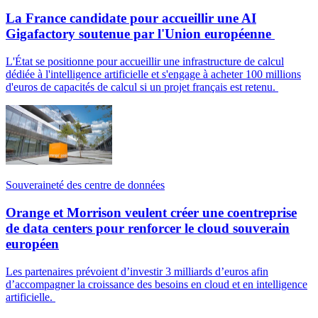
La France candidate pour accueillir une AI
Gigafactory soutenue par l'Union européenne
L'État se positionne pour accueillir une infrastructure de calcul
dédiée à l'intelligence artificielle et s'engage à acheter 100 millions
d'euros de capacités de calcul si un projet français est retenu.
Souveraineté des centre de données
Orange et Morrison veulent créer une coentreprise
de data centers pour renforcer le cloud souverain
européen
Les partenaires prévoient d’investir 3 milliards d’euros afin
d’accompagner la croissance des besoins en cloud et en intelligence
artificielle.