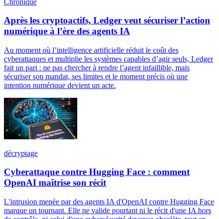
Chronique
Après les cryptoactifs, Ledger veut sécuriser l’action
numérique à l’ère des agents IA
Au moment où l’intelligence artificielle réduit le coût des
cyberattaques et multiplie les systèmes capables d’agir seuls, Ledger
fait un pari : ne pas chercher à rendre l’agent infaillible, mais
sécuriser son mandat, ses limites et le moment précis où une
intention numérique devient un acte.
décryptage
Cyberattaque contre Hugging Face : comment
OpenAI maîtrise son récit
L'intrusion menée par des agents IA d'OpenAI contre Hugging Face
marque un tournant. Elle ne valide pourtant ni le récit d'une IA hors