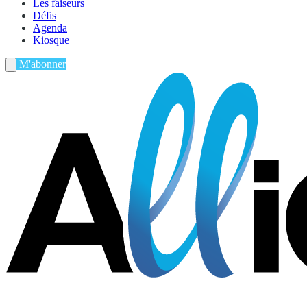
Les faiseurs
Défis
Agenda
Kiosque
M'abonner