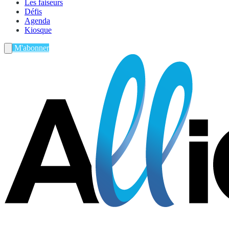
Les faiseurs
Défis
Agenda
Kiosque
M'abonner