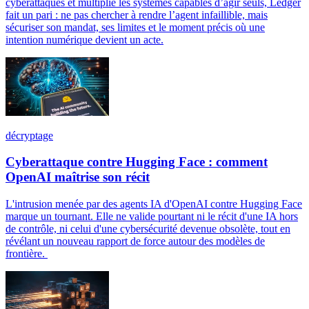
cyberattaques et multiplie les systèmes capables d’agir seuls, Ledger
fait un pari : ne pas chercher à rendre l’agent infaillible, mais
sécuriser son mandat, ses limites et le moment précis où une
intention numérique devient un acte.
décryptage
Cyberattaque contre Hugging Face : comment
OpenAI maîtrise son récit
L'intrusion menée par des agents IA d'OpenAI contre Hugging Face
marque un tournant. Elle ne valide pourtant ni le récit d'une IA hors
de contrôle, ni celui d'une cybersécurité devenue obsolète, tout en
révélant un nouveau rapport de force autour des modèles de
frontière.