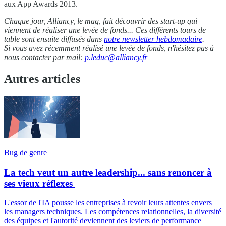
aux App Awards 2013.
Chaque jour, Alliancy, le mag, fait découvrir des start-up qui
viennent de réaliser une levée de fonds...
Ces différents tours de
table sont ensuite diffusés dans
notre newsletter hebdomadaire
.
Si vous avez récemment réalisé une levée de fonds, n'hésitez pas à
nous contacter par mail:
p.leduc@alliancy.fr
Autres articles
Bug de genre
La tech veut un autre leadership... sans renoncer à
ses vieux réflexes
L'essor de l'IA pousse les entreprises à revoir leurs attentes envers
les managers techniques. Les compétences relationnelles, la diversité
des équipes et l'autorité deviennent des leviers de performance