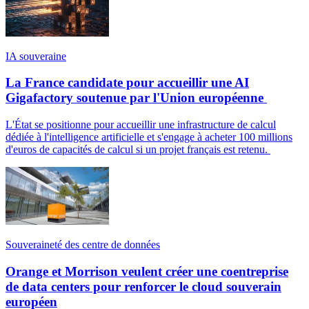
IA souveraine
La France candidate pour accueillir une AI
Gigafactory soutenue par l'Union européenne
L'État se positionne pour accueillir une infrastructure de calcul
dédiée à l'intelligence artificielle et s'engage à acheter 100 millions
d'euros de capacités de calcul si un projet français est retenu.
Souveraineté des centre de données
Orange et Morrison veulent créer une coentreprise
de data centers pour renforcer le cloud souverain
européen