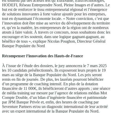
est soutenu par des acteurs tels qu’EuraSanté, EuraTechnologies,
HODEFI, Réseau Entreprendre Nord, Pleine Images et d’autres. Le
but est de renforcer le tissu entrepreneurial régional et l’émergence
de solutions innovantes à forte valeur ajoutée pour les entreprises,
tout en dynamisant l’économie locale. « Notre conviction, c’est que
l’innovation doit être mise au service du développement du territoire
et, qu’en la matière, les entrepreneurs de la région ont de nombreux
atouts à faire valoir. À travers ce concours, nous souhaitons donc les
encourager et les soutenir, dans une logique gagnant-gagnant, au
bénéfice de tous », explique Nicolas Poughon, Directeur Général
Banque Populaire du Nord
Récompenser l’innovation des Hauts-de-France
À l’issue de l’étude des dossiers, le jury annoncera le 7 mars 2025
les 10 candidats présélectionnés. Ils exposeront leurs projets le 19
mars au siège de la Banque Populaire du Nord. Les prix seront
remis en fin de journée. De plus, les lauréats pourront bénéficier
d’un programme de coaching intensif. En plus de la dotation
financière de 11 000€, ils bénéficieront d’autres apports ; une séance
de média training sur mesure par l’agence de relations médias Mot
Compte Double, d’un bilan d’ingénierie financière et patrimoniale
par JPM Banque Privée et, enfin, des heures de coaching par
Seventure Partners et/ou un diagnostic international de leur activité
avec un expert international de la Banque Populaire du Nord.