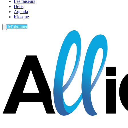
Les faiseurs
Défis
Agenda
Kiosque
M'abonner