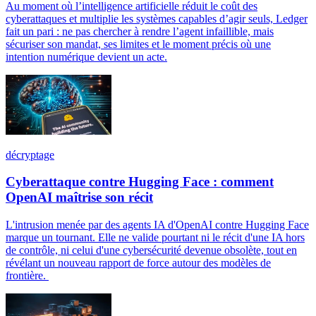
Au moment où l’intelligence artificielle réduit le coût des
cyberattaques et multiplie les systèmes capables d’agir seuls, Ledger
fait un pari : ne pas chercher à rendre l’agent infaillible, mais
sécuriser son mandat, ses limites et le moment précis où une
intention numérique devient un acte.
décryptage
Cyberattaque contre Hugging Face : comment
OpenAI maîtrise son récit
L'intrusion menée par des agents IA d'OpenAI contre Hugging Face
marque un tournant. Elle ne valide pourtant ni le récit d'une IA hors
de contrôle, ni celui d'une cybersécurité devenue obsolète, tout en
révélant un nouveau rapport de force autour des modèles de
frontière.