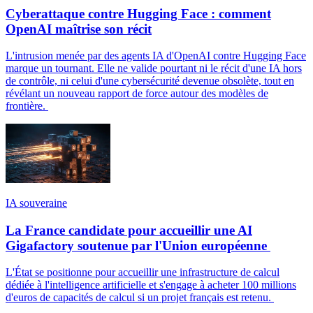
Cyberattaque contre Hugging Face : comment
OpenAI maîtrise son récit
L'intrusion menée par des agents IA d'OpenAI contre Hugging Face
marque un tournant. Elle ne valide pourtant ni le récit d'une IA hors
de contrôle, ni celui d'une cybersécurité devenue obsolète, tout en
révélant un nouveau rapport de force autour des modèles de
frontière.
IA souveraine
La France candidate pour accueillir une AI
Gigafactory soutenue par l'Union européenne
L'État se positionne pour accueillir une infrastructure de calcul
dédiée à l'intelligence artificielle et s'engage à acheter 100 millions
d'euros de capacités de calcul si un projet français est retenu.