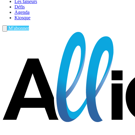
Les faiseurs
Défis
Agenda
Kiosque
M'abonner