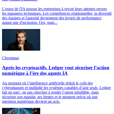
L'essor de l'IA pousse les entreprises à revoir leurs attentes envers
les managers techniques. Les compétences relationnelles, la diversité
des équipes et l'autorité deviennent des leviers de performance
autant que d'inclusion. Oui, mais...
Chronique
Après les cryptoactifs, Ledger veut sécuriser l’action
numérique à l’ère des agents IA
Au moment où l’intelligence artificielle réduit le coût des
cyberattaques et multiplie les systèmes capables d’agir seuls, Ledger
fait un pari : ne pas chercher à rendre l’agent infaillible, mais
sécuriser son mandat, ses limites et le moment précis où une
intention numérique devient un acte.