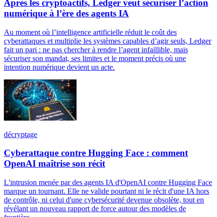
Après les cryptoactifs, Ledger veut sécuriser l’action
numérique à l’ère des agents IA
Au moment où l’intelligence artificielle réduit le coût des
cyberattaques et multiplie les systèmes capables d’agir seuls, Ledger
fait un pari : ne pas chercher à rendre l’agent infaillible, mais
sécuriser son mandat, ses limites et le moment précis où une
intention numérique devient un acte.
décryptage
Cyberattaque contre Hugging Face : comment
OpenAI maîtrise son récit
L'intrusion menée par des agents IA d'OpenAI contre Hugging Face
marque un tournant. Elle ne valide pourtant ni le récit d'une IA hors
de contrôle, ni celui d'une cybersécurité devenue obsolète, tout en
révélant un nouveau rapport de force autour des modèles de