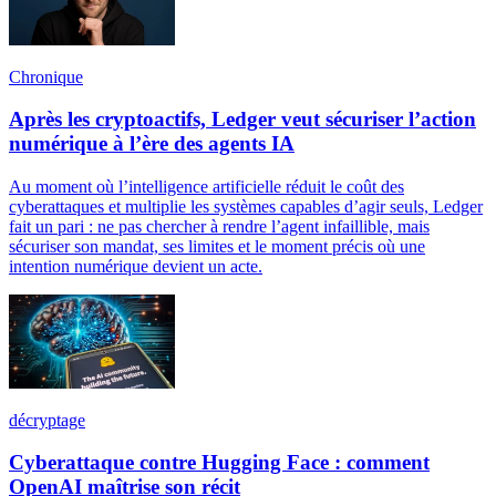
Chronique
Après les cryptoactifs, Ledger veut sécuriser l’action
numérique à l’ère des agents IA
Au moment où l’intelligence artificielle réduit le coût des
cyberattaques et multiplie les systèmes capables d’agir seuls, Ledger
fait un pari : ne pas chercher à rendre l’agent infaillible, mais
sécuriser son mandat, ses limites et le moment précis où une
intention numérique devient un acte.
décryptage
Cyberattaque contre Hugging Face : comment
OpenAI maîtrise son récit