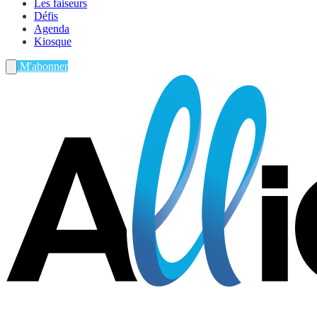
Les faiseurs
Défis
Agenda
Kiosque
M'abonner