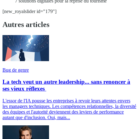
7 solutions digitales pour la reprise du tourisme
[new_royalslider id="179"]
Autres articles
Bug de genre
La tech veut un autre leadership... sans renoncer à
ses vieux réflexes
L'essor de l'IA pousse les entreprises à revoir leurs attentes envers
les managers techniques. Les compétences relationnelles, la diversité
des équipes et l'autorité deviennent des leviers de performance
autant que d'inclusion. Oui, mais...