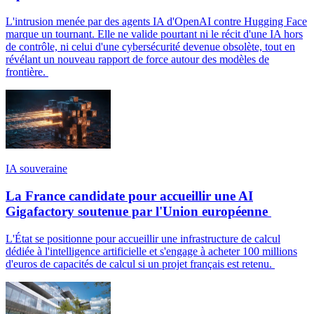
L'intrusion menée par des agents IA d'OpenAI contre Hugging Face
marque un tournant. Elle ne valide pourtant ni le récit d'une IA hors
de contrôle, ni celui d'une cybersécurité devenue obsolète, tout en
révélant un nouveau rapport de force autour des modèles de
frontière.
IA souveraine
La France candidate pour accueillir une AI
Gigafactory soutenue par l'Union européenne
L'État se positionne pour accueillir une infrastructure de calcul
dédiée à l'intelligence artificielle et s'engage à acheter 100 millions
d'euros de capacités de calcul si un projet français est retenu.