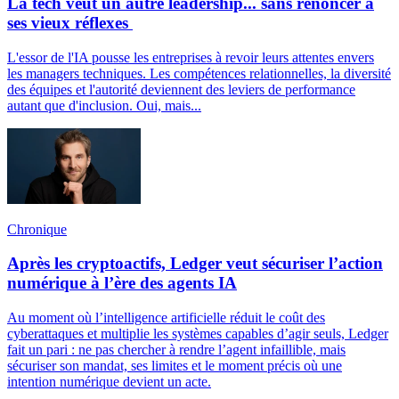
La tech veut un autre leadership... sans renoncer à
ses vieux réflexes
L'essor de l'IA pousse les entreprises à revoir leurs attentes envers
les managers techniques. Les compétences relationnelles, la diversité
des équipes et l'autorité deviennent des leviers de performance
autant que d'inclusion. Oui, mais...
Chronique
Après les cryptoactifs, Ledger veut sécuriser l’action
numérique à l’ère des agents IA
Au moment où l’intelligence artificielle réduit le coût des
cyberattaques et multiplie les systèmes capables d’agir seuls, Ledger
fait un pari : ne pas chercher à rendre l’agent infaillible, mais
sécuriser son mandat, ses limites et le moment précis où une
intention numérique devient un acte.