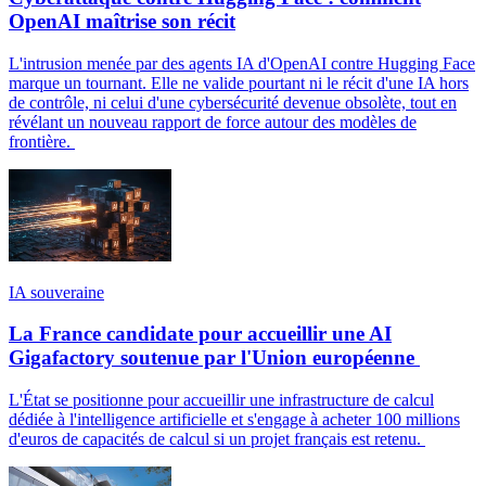
OpenAI maîtrise son récit
L'intrusion menée par des agents IA d'OpenAI contre Hugging Face
marque un tournant. Elle ne valide pourtant ni le récit d'une IA hors
de contrôle, ni celui d'une cybersécurité devenue obsolète, tout en
révélant un nouveau rapport de force autour des modèles de
frontière.
IA souveraine
La France candidate pour accueillir une AI
Gigafactory soutenue par l'Union européenne
L'État se positionne pour accueillir une infrastructure de calcul
dédiée à l'intelligence artificielle et s'engage à acheter 100 millions
d'euros de capacités de calcul si un projet français est retenu.