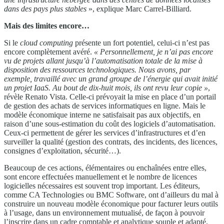
dans des pays plus stables
», explique Marc Carrel-Billiard.
Mais des
limites
encore…
Si le
cloud computing
présente un fort potentiel, celui-ci n’est pas
encore complètement avéré.
« Personnellement, je n’ai pas
encore
vu de projets allant jusqu’à l’automatisation totale de la
mise à
disposition des ressources technologiques. Nous avons, par
exemple, travaillé avec un grand groupe de l’énergie qui avait
initié
un projet IaaS. Au bout de dix-huit mois, ils ont revu leur
copie »
,
révèle Renato Vista. Celle-ci prévoyait la mise en place d’un portail
de gestion des achats de services informatiques en ligne. Mais le
modèle économique interne ne satisfaisait pas aux objectifs, en
raison d’une sous-estimation du coût des logiciels d’automatisation.
Ceux-ci permettent de gérer les services d’infrastructures et d’en
surveiller la qualité (gestion des contrats, des incidents, des licences,
consignes d’exploitation, sécurité…).
Beaucoup de ces actions, élémentaires ou enchaînées entre elles,
sont encore effectuées manuellement et le nombre de licences
logicielles nécessaires est souvent trop important. Les éditeurs,
comme CA Technologies ou BMC Software, ont d’ailleurs du mal à
construire un nouveau modèle économique pour facturer leurs outils
à l’usage, dans un environnement mutualisé, de façon à pouvoir
l’inscrire dans un cadre comptable et analytique souple et adapté.