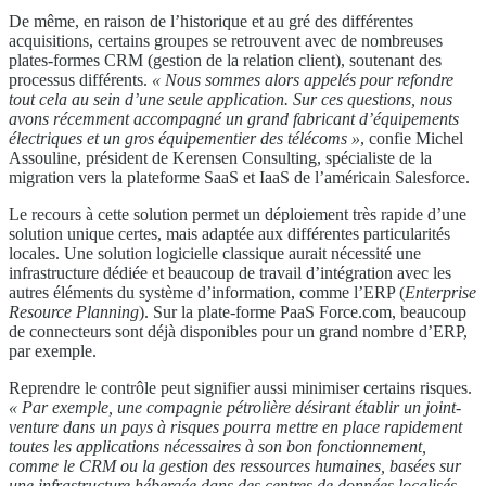
De même, en raison de l’historique et au gré des différentes
acquisitions, certains groupes se retrouvent avec de nombreuses
plates-formes CRM (gestion de la relation client), soutenant des
processus différents.
« Nous sommes alors appelés pour refondre
tout cela au
sein d’une seule application. Sur ces questions, nous
avons
récemment accompagné un grand fabricant d’équipements
électriques et un gros équipementier des télécoms »
, confie Michel
Assouline, président de Kerensen Consulting, spécialiste de la
migration vers la plateforme SaaS et IaaS de l’américain Salesforce.
Le recours à cette solution permet un déploiement très rapide d’une
solution unique certes, mais adaptée aux différentes particularités
locales. Une solution logicielle classique aurait nécessité une
infrastructure dédiée et beaucoup de travail d’intégration avec les
autres éléments du système d’information, comme l’ERP (
Enterprise
Resource Planning
). Sur la plate-forme PaaS Force.com, beaucoup
de connecteurs sont déjà disponibles pour un grand nombre d’ERP,
par exemple.
Reprendre le contrôle peut signifier aussi minimiser certains risques.
« Par exemple, une compagnie pétrolière
désirant établir un joint-
venture dans un pays à
risques pourra mettre en place rapidement
toutes les applications
nécessaires à son bon fonctionnement,
comme le CRM ou la gestion
des ressources humaines, basées sur
une infrastructure hébergée
dans des centres de données localisés