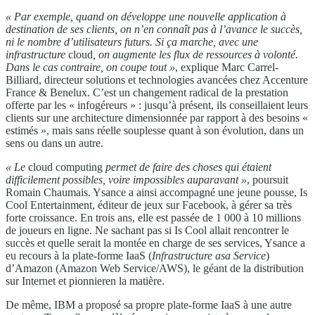
« Par exemple, quand on développe une nouvelle application
à
destination de ses clients, on n’en connaît pas à
l’avance le succès,
ni le nombre d’utilisateurs futurs. Si ça marche, avec une
infrastructure
cloud
, on augmente les flux de ressources à volonté.
Dans le cas contraire, on coupe tout »
, explique Marc Carrel-
Billiard, directeur
solutions et technologies avancées chez Accenture
France & Benelux. C’est un changement radical de
la prestation
offerte par les « infogéreurs » : jusqu’à
présent, ils conseillaient leurs
clients sur une architecture
dimensionnée par rapport à des besoins
«
estimés », mais sans réelle souplesse quant à son
évolution, dans un
sens ou dans un autre.
« Le
cloud computing
permet de faire des choses qui étaient
difficilement possibles, voire impossibles auparavant
»
, poursuit
Romain Chaumais. Ysance a ainsi accompagné une jeune pousse, Is
Cool Entertainment, éditeur de jeux sur Facebook, à gérer sa très
forte croissance. En trois ans, elle est passée de 1 000 à 10 millions
de joueurs en ligne. Ne sachant pas si Is Cool allait rencontrer le
succès et quelle serait la montée en charge de ses services, Ysance a
eu recours à la plate-forme IaaS (
Infrastructure as
a Service
)
d’Amazon (Amazon Web Service/AWS), le géant de la distribution
sur Internet et pionnieren la matière.
De même, IBM a proposé sa propre plate-forme IaaS à une autre