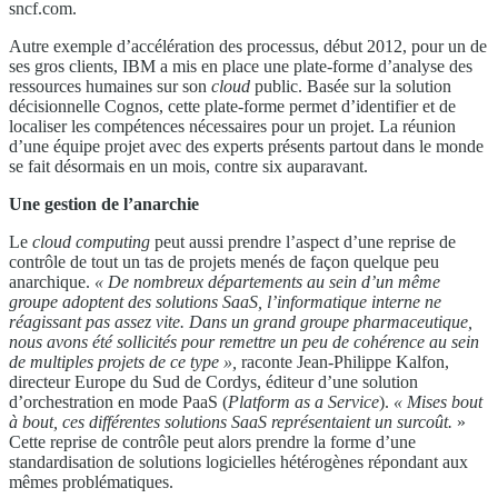
sncf.com.
Autre exemple d’accélération des processus, début 2012, pour un de
ses gros clients, IBM a mis en place une plate-forme d’analyse des
ressources humaines sur son
cloud
public. Basée sur la solution
décisionnelle Cognos, cette plate-forme permet d’identifier et de
localiser les compétences nécessaires pour un projet. La réunion
d’une équipe projet avec des experts présents partout dans le monde
se fait désormais en un mois, contre six auparavant.
Une
gestion
de l’anarchie
Le
cloud computing
peut aussi prendre l’aspect d’une reprise de
contrôle de tout un tas de projets menés de façon quelque peu
anarchique.
« De nombreux
départements au sein d’un même
groupe adoptent des
solutions SaaS, l’informatique interne ne
réagissant pas
assez vite. Dans un grand groupe pharmaceutique,
nous
avons été sollicités pour remettre un peu de cohérence au
sein
de multiples projets de ce type »,
raconte Jean-Philippe Kalfon,
directeur Europe du Sud de Cordys, éditeur d’une solution
d’orchestration en mode PaaS (
Platform as a Service
).
« Mises bout
à bout, ces différentes
solutions SaaS représentaient un surcoût.
»
Cette reprise de contrôle peut alors prendre la forme d’une
standardisation de solutions logicielles hétérogènes répondant aux
mêmes problématiques.