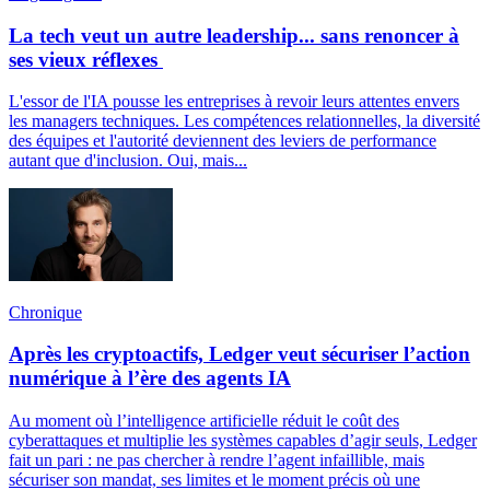
La tech veut un autre leadership... sans renoncer à
ses vieux réflexes
L'essor de l'IA pousse les entreprises à revoir leurs attentes envers
les managers techniques. Les compétences relationnelles, la diversité
des équipes et l'autorité deviennent des leviers de performance
autant que d'inclusion. Oui, mais...
Chronique
Après les cryptoactifs, Ledger veut sécuriser l’action
numérique à l’ère des agents IA
Au moment où l’intelligence artificielle réduit le coût des
cyberattaques et multiplie les systèmes capables d’agir seuls, Ledger
fait un pari : ne pas chercher à rendre l’agent infaillible, mais
sécuriser son mandat, ses limites et le moment précis où une