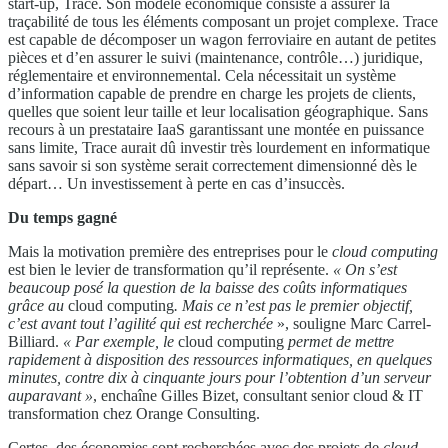
start-up, Trace. Son modèle économique consiste à assurer la
traçabilité de tous les éléments composant un projet complexe. Trace
est capable de décomposer un wagon ferroviaire en autant de petites
pièces et d’en assurer le suivi (maintenance, contrôle…) juridique,
réglementaire et environnemental. Cela nécessitait un système
d’information capable de prendre en charge les projets de clients,
quelles que soient leur taille et leur localisation géographique. Sans
recours à un prestataire IaaS garantissant une montée en puissance
sans limite, Trace aurait dû investir très lourdement en informatique
sans savoir si son système serait correctement dimensionné dès le
départ… Un investissement à perte en cas d’insuccès.
Du temps
gagné
Mais la motivation première des entreprises pour le
cloud computing
est bien le levier de transformation qu’il représente.
« On s’est
beaucoup posé la
question de la baisse des coûts informatiques
grâce au
cloud computing
. Mais ce n’est pas le premier objectif,
c’est avant tout l’agilité qui est recherchée
», souligne Marc Carrel-
Billiard.
« Par exemple, le
cloud computing
permet de mettre
rapidement à disposition des
ressources informatiques, en quelques
minutes, contre
dix à cinquante jours pour l’obtention d’un serveur
auparavant »
, enchaîne Gilles Bizet, consultant senior cloud & IT
transformation chez Orange Consulting.
Certes, des économies sont recherchées avec des projets de
cloud