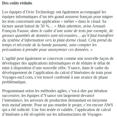
Des coûts
réduits
Les équipes d’Octo Technology ont également accompagné les
équipes informatiques d’un très grand assureur français pour migrer
les tests concernant une application « métier » dans le
cloud
. Sa
facture aurait baissé de 50 %… «
Mais attention,
avise Arnaud-
François Fausse,
dans le cadre d’une
usine de tests par exemple, de
grosses quantités de données
sont nécessaires… qu’il faut transférer
du système
d’information vers la plate-forme
cloud
. Cela prend
du
temps et nécessite de la bande passante, sans compter
les
précautions à prendre pour anonymiser ces données. »
L’agilité peut également se concevoir comme une nouvelle façon de
développer des applications informatiques et de réduire le délai de
mise à disposition d’une nouvelle offre. Ysance, dans le cadre du
développement de l’application du calcul d’itinéraires de train pour
Voyages-sncf.com, s’est trouvé confronté à une avance de phase
problématique.
Programmant selon les méthodes agiles, c’est-à dire par itération
successive, les équipes d’Ysance ont largement devancé
l’intendance, les serveurs de production demandant en moyenne
trois moisd’attente. Pour ne pas retarder le projet, c’est encore AWS
qui a été sollicité. Une fois testée et validée, l’application de calcul
d’itinéraire a été récupérée sur les infrastructures de Voyages-