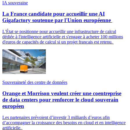
IA souveraine
La France candidate pour accueillir une AI
Gigafactory soutenue par l'Union européenne
L'État se positionne pour accueillir une infrastructure de calcul
dédiée à l'intelligence artificielle et s'engage à acheter 100 millions
d'euros de capacités de calcul si un projet français est retenu.
Souveraineté des centre de données
Orange et Morrison veulent créer une coentreprise
de data centers pour renforcer le cloud souverain
européen
Les partenaires prévoient d’investir 3 milliards d’euros afin
d’accompagner la croissance des besoins en cloud et en intelligence
artificielle.