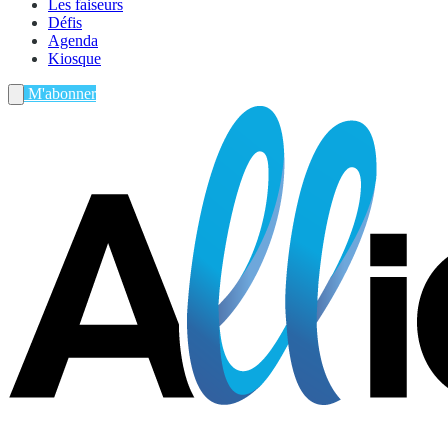
Les faiseurs
Défis
Agenda
Kiosque
M'abonner