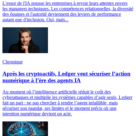
L'essor de l'IA pousse les entreprises à revoir leurs attentes envers
les managers techniques. Les compétences relationnelles, la diversité
des équipes et l'autorité deviennent des leviers de performance
autant que d'inclusion. Oui, mais...
Chronique
Après les cryptoactifs, Ledger veut sécuriser l’action
numérique à l’ère des agents IA
Au moment où l’intelligence artificielle réduit le coût des
cyberattaques et multiplie les systèmes capables d’agir seuls, Ledger
fait un pari : ne pas chercher à rendre l’agent infaillible, mais
sécuriser son mandat, ses limites et le moment précis où une
intention numérique devient un acte.