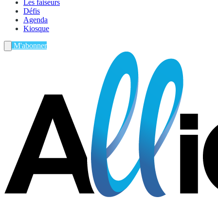
Les faiseurs
Défis
Agenda
Kiosque
M'abonner