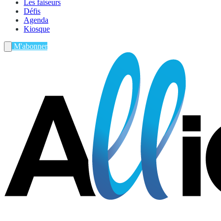
Les faiseurs
Défis
Agenda
Kiosque
M'abonner